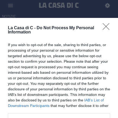
NOTIZIE
La Casa di C -
Do Not Process My Personal
Pontedera, BR Football
Information
annuncia: "Stiamo lavorando
If you wish to opt-out of the sale, sharing to third parties, or
per richiedere la partecipazione
processing of your personal or sensitive information for
alla prossima Serie C"
targeted advertising by us, please use the below opt-out
section to confirm your selection. Please note that after your
04.06.2026 10:02 di
Emanuele Russo
opt-out request is processed you may continue seeing
interest-based ads based on personal information utilized by
us or personal information disclosed to third parties prior to
Tramite un comunicato ufficiale, la proprietà del club, ribadisce il
your opt-out. You may separately opt-out of the further
proprio impegno nei confronti della città e della squadra.
disclosure of your personal information by third parties on the
IAB’s list of downstream participants. This information may
also be disclosed by us to third parties on the
IAB’s List of
Downstream Participants
that may further disclose it to other
third parties.