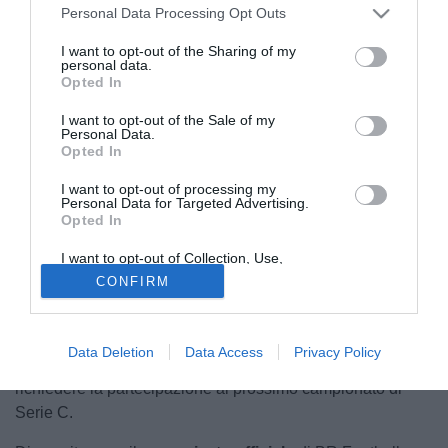
Personal Data Processing Opt Outs
I want to opt-out of the Sharing of my
personal data.
Opted In
I want to opt-out of the Sale of my
Personal Data.
Opted In
© foto di U.S. Città di Pontedera
I want to opt-out of processing my
Arrivano tramite un comunicato ufficiale del Pontedera,
Personal Data for Targeted Advertising.
Opted In
novità importanti da parte di
BR Football
su quello che
sarà il futuro prossimo della squadra. Dopo una stagione
I want to opt-out of Collection, Use,
travagliata, conclusa al
19^ posto
con conseguente
Retention, Sale, and/or Sharing of my
CONFIRM
Personal Data that Is Unrelated with the
retrocessione in Serie D, continuano ad essere giorni
Purposes for which it was collected.
difficili per la società che come annunciato nella nota
Opted Out
ufficiale, sta attraversando una fase delicata di
Data Deletion
Data Access
Privacy Policy
riorganizzazione. L'obiettivo annunciato però è quello di
richiedere la partecipazione al prossimo campionato di
Serie C.