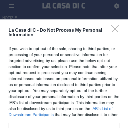
NOTIZIE
La Casa di C -
Do Not Process My Personal
Union Brescia-Ascoli 1-1: il
Information
tabellino
If you wish to opt-out of the sale, sharing to third parties, or
03.06.2026 19:00 di Fabio Megiorin
processing of your personal or sensitive information for
targeted advertising by us, please use the below opt-out
section to confirm your selection. Please note that after your
Union Brescia e Ascoli in campo per la finale di andata dei playoff
opt-out request is processed you may continue seeing
di Serie C: tutte le informazioni in diretta sul match
interest-based ads based on personal information utilized by
us or personal information disclosed to third parties prior to
your opt-out. You may separately opt-out of the further
disclosure of your personal information by third parties on the
IAB’s list of downstream participants. This information may
also be disclosed by us to third parties on the
IAB’s List of
Downstream Participants
that may further disclose it to other
third parties.