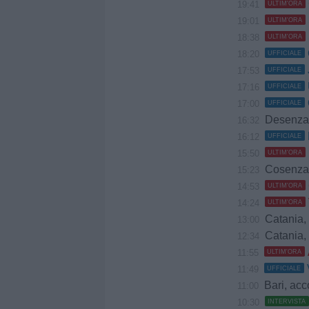
19:41
ULTIM'ORA
19:01
ULTIM'ORA
18:38
ULTIM'ORA
18:20
UFFICIALE
17:53
UFFICIALE
17:16
UFFICIALE
17:00
UFFICIALE
Desenzano,
16:32
16:12
UFFICIALE
15:50
ULTIM'ORA
Cosenza, Coppit
15:23
14:53
ULTIM'ORA
14:24
ULTIM'ORA
Catania, Lune
13:00
Catania, 
12:34
11:55
ULTIM'ORA
11:49
UFFICIALE
Bari, accord
11:00
10:30
INTERVISTA