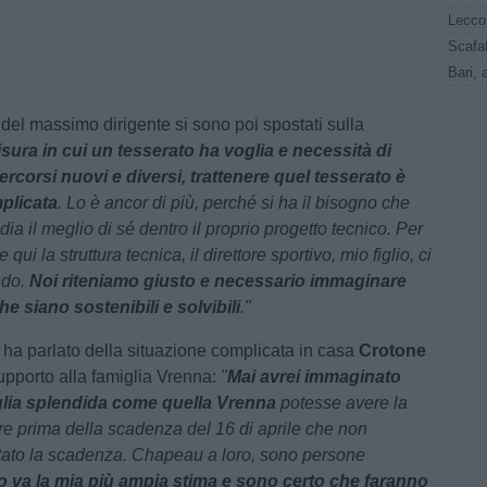
 del massimo dirigente si sono poi spostati sulla
sura in cui un tesserato ha voglia e necessità di
rcorsi nuovi e diversi, trattenere quel tesserato è
plicata
. Lo è ancor di più, perché si ha il bisogno che
dia il meglio di sé dentro il proprio progetto tecnico. Per
 qui la struttura tecnica, il direttore sportivo, mio figlio, ci
ndo.
Noi riteniamo giusto e necessario immaginare
he siano sostenibili e solvibili
."
 ha parlato della situazione complicata in casa
Crotone
pporto alla famiglia Vrenna:
"
Mai avrei immaginato
glia splendida come quella Vrenna
potesse avere la
ire prima della scadenza del 16 di aprile che non
tato la scadenza. Chapeau a loro, sono persone
o va la mia più ampia stima e sono certo che faranno