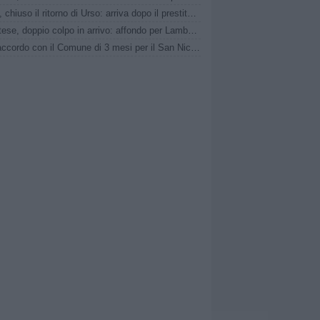
Lecco, chiuso il ritorno di Urso: arriva dopo il prestito alla Reggiana
Scafatese, doppio colpo in arrivo: affondo per Lamberti e Manzi
Bari, accordo con il Comune di 3 mesi per il San Nicola: ci giocherà anche il Monopoli