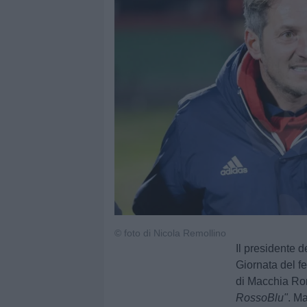
© foto di Nicola Remollino
Il presidente 
Giornata del fe
di Macchia Rom
RossoBlu"
. M