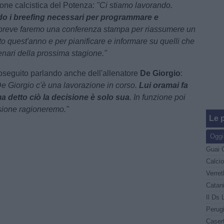
one calcistica del Potenza:
"Ci stiamo lavorando.
o i breefing necessari per programmare e
 breve faremo una conferenza stampa per riassumere un
atto quest'anno e per pianificare e informare su quelli che
enari della prossima stagione."
seguito parlando anche dell'allenatore
De Giorgio
:
De Giorgio c'è una lavorazione in corso.
Lui oramai fa
ma detto ciò la decisione è solo sua
. In funzione poi
sione ragioneremo."
Le p
Oggi