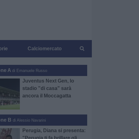
orie
Calciomercato
one A
di Emanuele Russo
Juventus Next Gen, lo
stadio "di casa" sarà
ancora il Moccagatta
one B
di Alessio Navarini
Perugia, Diana si presenta:
"Perugia ti fa brillare gli