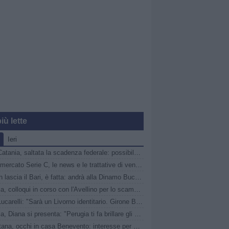
iù lette
Ieri
Guai Catania, saltata la scadenza federale: possibile penalizzazione in classifica
Calciomercato Serie C, le news e le trattative di venerdì 7 agosto | LIVE
Verreth lascia il Bari, è fatta: andrà alla Dinamo Bucarest, 200K ai pugliesi
Catania, colloqui in corso con l'Avellino per lo scambio Jimenez-Patierno: i rossazzurri chiedono un conguaglio economico
Il Ds Lucarelli: "Sarà un Livorno identitario. Girone B? Equilibrato e difficile"
Perugia, Diana si presenta: "Perugia ti fa brillare gli occhi". Gaucci: "Un vero conoscitore di calcio"
Casertana, occhi in casa Benevento: interesse per Manconi, Carfora e Mehic