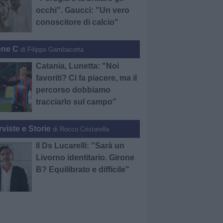
occhi". Gaucci: "Un vero
conoscitore di calcio"
one C
di Filippo Gambacorta
Catania, Lunetta: "Noi
favoriti? Ci fa piacere, ma il
percorso dobbiamo
tracciarlo sul campo"
rviste e Storie
di Rocco Cristarella
Il Ds Lucarelli: "Sarà un
Livorno identitario. Girone
B? Equilibrato e difficile"