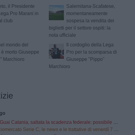
to, il Presidente
Salernitana-Scafatese,
Lega Pro Marani in
momentaneamente
al club
sospesa la vendita dei
biglietti per il settore ospiti: la
nota ufficiale
nel mondo del
Il cordoglio della Lega
: è morto Giuseppe
Pro per la scomparsa di
” Marchioro
Giuseppe "Pippo"
Marchioro
izie
ago
Guai Catania, saltata la scadenza federale: possibile penalizzazione in classifica
omercato Serie C, le news e le trattative di venerdì 7 agosto | LIVE