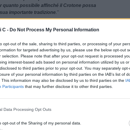
r quanto possibile affinché il Crotone possa
 sua importante tradizione
."
mercato Pescara-Venezia? Il DS Antonelli: "Se c'è
i C -
Do Not Process My Personal Information
pportunità..."
to opt-out of the sale, sharing to third parties, or processing of your per
Data:
Mer 03 giugno 2026 alle 12:50
formation for targeted advertising by us, please use the below opt-out s
o Spina
r selection. Please note that after your opt-out request is processed y
eing interest-based ads based on personal information utilized by us or
Tweet
disclosed to third parties prior to your opt-out. You may separately opt-
losure of your personal information by third parties on the IAB’s list of
. This information may also be disclosed by us to third parties on the
IA
Participants
that may further disclose it to other third parties.
l Data Processing Opt Outs
o opt-out of the Sharing of my personal data.