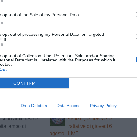
In
o opt-out of the Sale of my Personal Data.
In
tizie - News
to opt-out of processing my Personal Data for Targeted
ing.
Guai Catania,
Union Brescia,
RA
UFFICIALE
In
a la scadenza
rinforzo tra i pali: ufficiale
le: possibile
l'arrivo di Gioele Zacchi
o opt-out of Collection, Use, Retention, Sale, and/or Sharing
ersonal Data that Is Unrelated with the Purposes for which it
 in classifica
lected.
Out
a, Coppitelli:
Pergolettese, 1-0 al Club
siamo ancora
Milano in amichevole:
CONFIRM
a. Per le
Dell'Orco già decisivo
si attende l'inizio
"
Data Deletion
Data Access
Privacy Policy
a, tris alla
Calciomercato
LIVE
se in amichevole:
Serie C, le news e le
tta lampo di
trattative di giovedì 6
agosto | LIVE