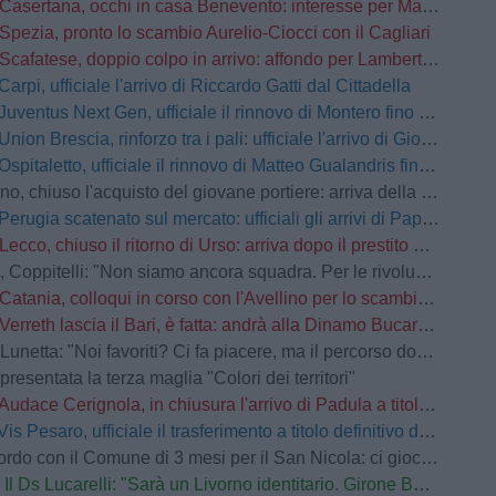
Casertana, occhi in casa Benevento: interesse per Manconi, Carfora e Mehic
Spezia, pronto lo scambio Aurelio-Ciocci con il Cagliari
Scafatese, doppio colpo in arrivo: affondo per Lamberti e Manzi
Carpi, ufficiale l'arrivo di Riccardo Gatti dal Cittadella
Juventus Next Gen, ufficiale il rinnovo di Montero fino al 2028
Union Brescia, rinforzo tra i pali: ufficiale l'arrivo di Gioele Zacchi
Ospitaletto, ufficiale il rinnovo di Matteo Gualandris fino al 2028
 chiuso l'acquisto del giovane portiere: arriva della Cremonese
Perugia scatenato sul mercato: ufficiali gli arrivi di Papazov e Conti
Lecco, chiuso il ritorno di Urso: arriva dopo il prestito alla Reggiana
elli: "Non siamo ancora squadra. Per le rivoluzioni non si attende l'inizio della stagione"
Catania, colloqui in corso con l'Avellino per lo scambio Jimenez-Patierno: i rossazzurri chiedono un conguaglio economico
Verreth lascia il Bari, è fatta: andrà alla Dinamo Bucarest, 200K ai pugliesi
tta: "Noi favoriti? Ci fa piacere, ma il percorso dobbiamo tracciarlo sul campo"
presentata la terza maglia "Colori dei territori"
Audace Cerignola, in chiusura l'arrivo di Padula a titolo definitivo
Vis Pesaro, ufficiale il trasferimento a titolo definitivo di Ascione dal Venezia
o con il Comune di 3 mesi per il San Nicola: ci giocherà anche il Monopoli
Il Ds Lucarelli: "Sarà un Livorno identitario. Girone B? Equilibrato e difficile"