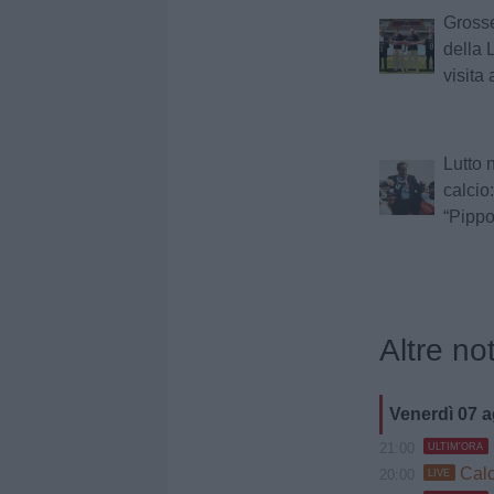
Grosse
della 
visita 
Lutto 
calcio
“Pippo
Altre not
Venerdì 07 
21:00
ULTIM'ORA
Calci
20:00
LIVE