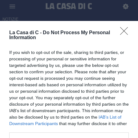
NOTIZIE
La Casa di C -
Do Not Process My Personal
Ascoli-Union Brescia, divieto di
Information
vendita dei biglietti ai residenti
If you wish to opt-out of the sale, sharing to third parties, or
di Brescia: la nota del prefetto
processing of your personal or sensitive information for
targeted advertising by us, please use the below opt-out
03.06.2026 17:50 di
Tommaso Paolantonio
section to confirm your selection. Please note that after your
opt-out request is processed you may continue seeing
La nota del prefetto di Ascoli Piceno per la vendita dei biglietti della
interest-based ads based on personal information utilized by
gara di ritorno della finale playoff tra Ascoli e Union Brescia
us or personal information disclosed to third parties prior to
your opt-out. You may separately opt-out of the further
disclosure of your personal information by third parties on the
IAB’s list of downstream participants. This information may
also be disclosed by us to third parties on the
IAB’s List of
Downstream Participants
that may further disclose it to other
third parties.