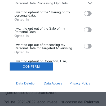
Personal Data Processing Opt Outs
I want to opt-out of the Sharing of my
personal data.
Opted In
I want to opt-out of the Sale of my
Personal Data.
Opted In
Union Brescia
e
Ascoli
si affronteranno martedì 2 giugno
I want to opt-out of processing my
del 2026 per l'andata della finale playoff, gara pronta a
Personal Data for Targeted Advertising.
Opted In
regalare emozioni ma anche a sfatare tabù importanti in
chiave
playoff
. Un appuntamento che metterà davanti due
I want to opt-out of Collection, Use,
seconde classificate a distanza di cinque anni dall'ultima
Retention, Sale, and/or Sharing of my
CONFIRM
Personal Data that Is Unrelated with the
volta, quando furono invece l'Alessandria e il Padova a
Purposes for which it was collected.
Opted Out
contendersi la quarta promozione. Era la stagione 2020-
2021 e furono proprio i grigi ad aggiudicarsi la
Serie B
:
Data Deletion
Data Access
Privacy Policy
l'andata terminò 0-0, il ritorno...anche, la lotteria dei calci di
rigore decise quella promozione.
Poi, nel 2021-2022, ecco invece il successo del
Palermo
,