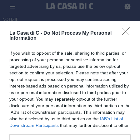
NOTIZIE
La Casa di C -
Do Not Process My Personal
Finale playoff, Union Brescia e
Information
Ascoli verso il primo
If you wish to opt-out of the sale, sharing to third parties, or
appuntamento: tra precedenti e
processing of your personal or sensitive information for
tabù da sfatare
targeted advertising by us, please use the below opt-out
section to confirm your selection. Please note that after your
02.06.2026 10:00 di
Antonio Esposito
opt-out request is processed you may continue seeing
interest-based ads based on personal information utilized by
us or personal information disclosed to third parties prior to
Dall'Alessandria al Pescara, campione durante l'ultima post
your opt-out. You may separately opt-out of the further
season: dati e statistiche in vista della finale playoff 2025/2026
disclosure of your personal information by third parties on the
IAB’s list of downstream participants. This information may
also be disclosed by us to third parties on the
IAB’s List of
Downstream Participants
that may further disclose it to other
third parties.