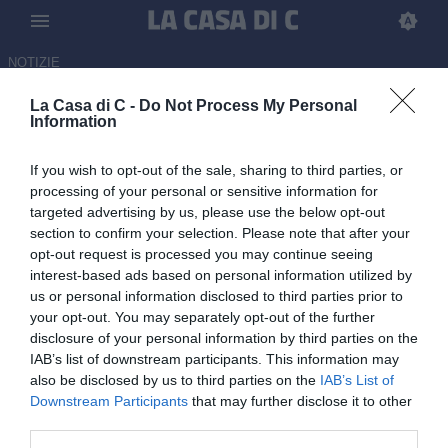
NOTIZIE
La Casa di C -
Do Not Process My Personal
Ravenna-Cittadella, Sky o
Information
Now? Dove vederla in diretta
If you wish to opt-out of the sale, sharing to third parties, or
TV o streaming
processing of your personal or sensitive information for
targeted advertising by us, please use the below opt-out
11.05.2026 19:12 di
Emanuele Russo
section to confirm your selection. Please note that after your
opt-out request is processed you may continue seeing
Ravenna e Cittadella scendono in campo: Sky o Now? Dove
interest-based ads based on personal information utilized by
vedere la partita in diretta tv o streaming - Playoff Serie C 2025/26
us or personal information disclosed to third parties prior to
your opt-out. You may separately opt-out of the further
disclosure of your personal information by third parties on the
IAB’s list of downstream participants. This information may
also be disclosed by us to third parties on the
IAB’s List of
Downstream Participants
that may further disclose it to other
third parties.