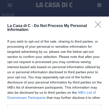
NOTIZIE
La Casa di C -
Do Not Process My Personal
Monopoli, accordo preliminare
Information
con Adriano Puccio
If you wish to opt-out of the sale, sharing to third parties, or
28.05.2026 16:00 di
Emanuele Russo
processing of your personal or sensitive information for
targeted advertising by us, please use the below opt-out
section to confirm your selection. Please note that after your
Il Monopoli annuncia ufficialmente di aver firmato un accordo
opt-out request is processed you may continue seeing
preliminare con l'esterno dell'Union Clodiense Chioggia Adriano
interest-based ads based on personal information utilized by
Puccio
us or personal information disclosed to third parties prior to
your opt-out. You may separately opt-out of the further
disclosure of your personal information by third parties on the
IAB’s list of downstream participants. This information may
also be disclosed by us to third parties on the
IAB’s List of
Downstream Participants
that may further disclose it to other
third parties.