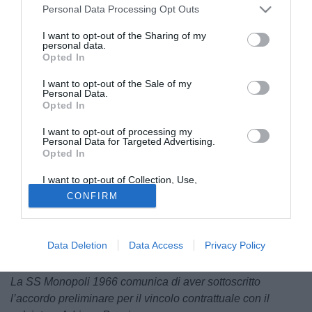
Personal Data Processing Opt Outs
I want to opt-out of the Sharing of my
personal data.
Opted In
I want to opt-out of the Sale of my
In casa Monopoli è già tempo di calciomercato e dopo
Personal Data.
Opted In
l'ufficializzazione dell'accordo con
Francesco Gioielli
dall'Afragolese, arriva un'altra ufficialità in casa
I want to opt-out of processing my
Personal Data for Targeted Advertising.
biancoverde, quella di
Adriano Puccio.
Opted In
Esterno classe 2008
, nella stagione appena conclusa ha
I want to opt-out of Collection, Use,
vestito la maglia dell
'Union Clodiense Chioggia
in Serie
Retention, Sale, and/or Sharing of my
CONFIRM
Personal Data that Is Unrelated with the
D. Si lega al Monopoli con un contratto
fino al 2029
, un
Purposes for which it was collected.
altro innesto in arrivo che verrà definitivo all'apertuta del
Opted Out
calciomercato il 1° luglio 2026. Di seguito ecco il
Data Deletion
Data Access
Privacy Policy
comunicato ufficiale del club:
La SS Monopoli 1966 comunica di aver sottoscritto
l’accordo preliminare per il vincolo contrattuale con il