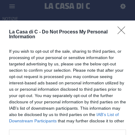
NOTIZIE
La Casa di C -
Do Not Process My Personal
Pineto, ufficiale l'arrivo in
Information
panchina di Enrico Barilari
If you wish to opt-out of the sale, sharing to third parties, or
UFFICIALE
processing of your personal or sensitive information for
targeted advertising by us, please use the below opt-out
27.05.2026 14:01 di
Antonio Esposito
section to confirm your selection. Please note that after your
opt-out request is processed you may continue seeing
Il Pineto ha ufficializzato il nuovo arrivo in panchina di Enrico
interest-based ads based on personal information utilized by
Barilari, l'ex Foggia è il sostituto di Ivan Tisci: reduce da una
us or personal information disclosed to third parties prior to
grande stagione
your opt-out. You may separately opt-out of the further
disclosure of your personal information by third parties on the
IAB’s list of downstream participants. This information may
also be disclosed by us to third parties on the
IAB’s List of
Downstream Participants
that may further disclose it to other
third parties.