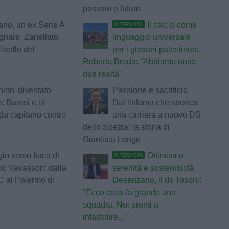
passato e futuro
no, un ex Serie A
Il calcio come
INTERVISTA
gnare: Zanellato
linguaggio universale
 livello del
per i giovani palestinesi.
Roberto Breda: "Abbiamo unito
due realtà"
ininn’ diventato
Passione e sacrificio.
: Baresi e la
Dal linfoma che stronca
da capitano contro
una carriera a nuovo DS
dello Spezia: la storia di
Gianluca Longo
gio verso Itaca di
Ottimismo,
INTERVISTA
c Vavassori: dalla
serenità e sostenibilità.
C al Palermo di
Desenzano, il ds Tosoni:
"Ecco cosa fa grande una
squadra. Noi pronti a
infastidire..."