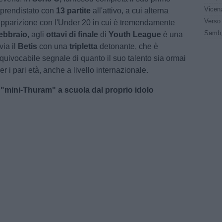
pprendistato con
13 partite
all'attivo, a cui alterna
apparizione con l'Under 20 in cui è tremendamente
febbraio
, agli
ottavi di finale
di
Youth League
è una
via il
Betis
con una
tripletta
detonante, che è
quivocabile segnale di quanto il suo talento sia ormai
er i pari età, anche a livello internazionale.
 "mini-Thuram" a scuola dal proprio idolo