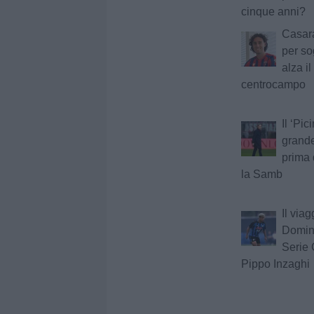
cinque anni?
Casara
per so
alza il
centrocampo
Il ‘Pic
grande
prima 
la Samb
Il viag
Domini
Serie 
Pippo Inzaghi