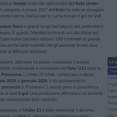
nche in
Serbia
, visto che nell'esordio dell'
Italia Under
i categoria, il classe 2007 dell'
Inter
ha dato un assaggio
caratteristiche, nell'azione in cui ha firmato il gol del
2-0
.
potere fisico
e grandi tempi nell'attacco alla profondità e
rsaria. È questo l'identikit tecnico di uno dei talenti più
l panorama calcistico italiano. 188 centimetri di grande
a, ma anche tanta mobilità che gli permette di non dare
mento ai difensori avversari.
Le p
ertorio, Iddrissou ha potuto completare il proprio
escita, continuando a convincere nell'
Inter U23
dopo la
Oggi
a
Primavera.
L'Under 20 infatti, cominciava a stargli
sto 2025
a
gennaio 2026
, il diciannovenne ha
1 presenze
in Primavera 1, dando peso e consistenza
zie ai suoi
6 gol
. Una produzione offensiva e un dominio
Atalan
no vistosamente fuori contesto.
Perug
Coppa 
 passaggio in
Under 23
è stato solamente il decorso
Bari, 
eventi. In
Serie C,
Idrrissou completa il suo primo