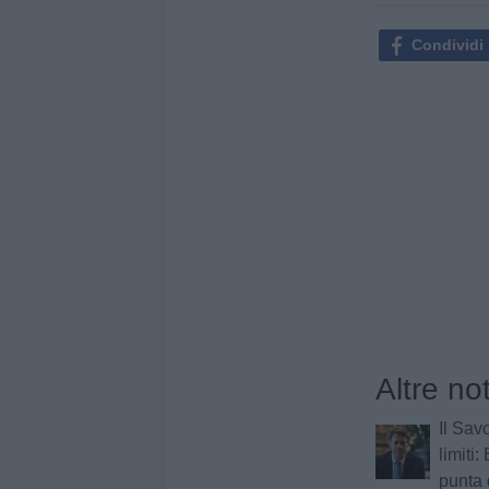
Condividi
Altre not
Il Sav
limiti
punta 