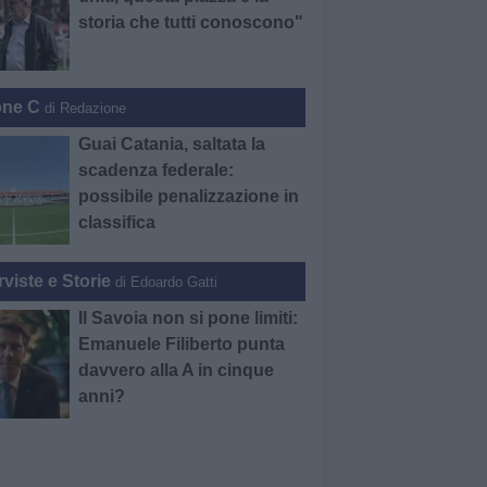
storia che tutti conoscono"
one C
di Redazione
Guai Catania, saltata la
scadenza federale:
possibile penalizzazione in
classifica
rviste e Storie
di Edoardo Gatti
Il Savoia non si pone limiti:
Emanuele Filiberto punta
davvero alla A in cinque
anni?