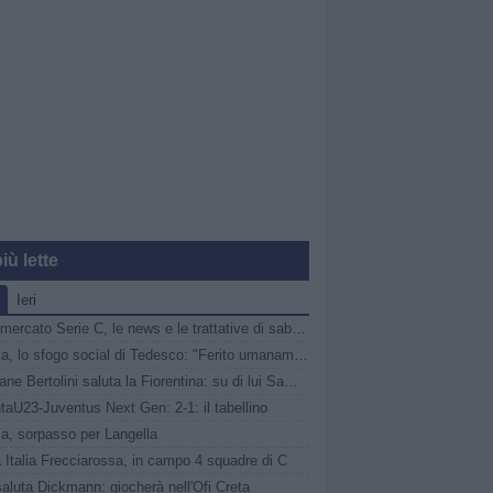
iù lette
Ieri
Calciomercato Serie C, le news e le trattative di sabato 8 agosto | LIVE
Perugia, lo sfogo social di Tedesco: "Ferito umanamente da Alessandro Gaucci"
Il giovane Bertolini saluta la Fiorentina: su di lui Samb e Livorno
taU23-Juventus Next Gen: 2-1: il tabellino
ia, sorpasso per Langella
Italia Frecciarossa, in campo 4 squadre di C
saluta Dickmann: giocherà nell'Ofi Creta