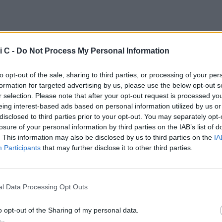
o contatto con il proprio idolo, è un privilegio che
e in pochi. Prendere ispirazione, potendo anche rubare
i C -
Do Not Process My Personal Information
 è ancora più impagabile.
Jamal Iddrissou
ha dichiarato
spirarsi a "Tikus", ma la svolta è arrivata quando ha
to opt-out of the sale, sharing to third parties, or processing of your per
formation for targeted advertising by us, please use the below opt-out s
ere gli allenamenti con lui: una sorta di master
r selection. Please note that after your opt-out request is processed y
da una posizione molto privilegiata.
eing interest-based ads based on personal information utilized by us or
disclosed to third parties prior to your opt-out. You may separately opt-
te, il talento classe 2007 ricorda per certi versi il
losure of your personal information by third parties on the IAB’s list of
beranza fisica c'è tutta, 188 centimetri per l'italiano
. This information may also be disclosed by us to third parties on the
IA
 figlio di Lilian. In più, i due sono simili per il modo in
Participants
that may further disclose it to other third parties.
no la profondità, o per la potenza nella progressione,
a facilità con cui vedono la porta. Un parallelismo che
ittadinanza, nonostante Thuram non sia l'unico idolo di
l Data Processing Opt Outs
iannovenne piace molto anche
Mauro Icardi
, bomber che
 storia dell'Inter, diventando un'icona per le ultime
o opt-out of the Sharing of my personal data.
tinte nerazzurre.