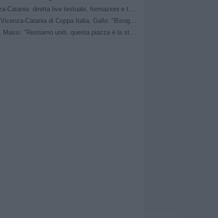
Vicenza-Catania: diretta live testuale, formazioni e tabellino
Verso Vicenza-Catania di Coppa Italia, Gallo: "Bisogna pedalare, nessuno ha il posto sicuro"
Samb, Massi: "Restiamo uniti, questa piazza è la storia che tutti conoscono"