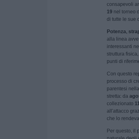
consapevoli a
19
nel torneo d
di tutte le sue 
Potenza, stra
alla linea avve
interessanti ne
struttura fisic
punti di riferi
Con questo rep
processo di cr
parentesi nell
stretta: da
ago
collezionato
1
all'attacco gra
che lo rendeva
Per questo, il
naturale degli 