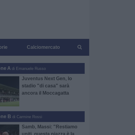
orie
Calciomercato
one A
di Emanuele Russo
Juventus Next Gen, lo
stadio "di casa" sarà
ancora il Moccagatta
one B
di Carmine Rossi
Samb, Massi: "Restiamo
uniti, questa piazza è la