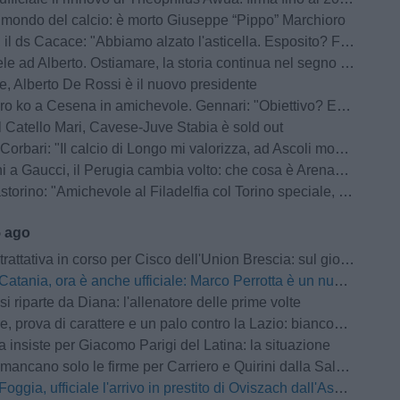
l mondo del calcio: è morto Giuseppe “Pippo” Marchioro
 ds Cacace: "Abbiamo alzato l'asticella. Esposito? Farà bene anche a Bari"
 ad Alberto. Ostiamare, la storia continua nel segno dei De Rossi
, Alberto De Rossi è il nuovo presidente
 Cesena in amichevole. Gennari: "Obiettivo? Essere pronti per il Perugia in Coppa Italia"
 Catello Mari, Cavese-Juve Stabia è sold out
bari: "Il calcio di Longo mi valorizza, ad Ascoli momenti indescrivibili"
 a Gaucci, il Perugia cambia volto: che cosa è ArenaCuri?
rino: "Amichevole al Filadelfia col Torino speciale, noi senza paura"
5 ago
iva in corso per Cisco dell'Union Brescia: sul giocatore forte interesse anche della Pro Vercelli
Catania, ora è anche ufficiale: Marco Perrotta è un nuovo difensore rossazzurro
si riparte da Diana: l'allenatore delle prime volte
a di carattere e un palo contro la Lazio: biancoviola sconfitti per 4-0 nel test amichevole
a insiste per Giacomo Parigi del Latina: la situazione
ancano solo le firme per Carriero e Quirini dalla Salernitana
Foggia, ufficiale l'arrivo in prestito di Oviszach dall'Ascoli