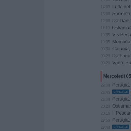
Lutto ne
14:03
Sorrento, il
13:00
Da Daniele
12:00
Ostiamare
11:10
Vis Pesaro ko a
10:55
Memorial
10:35
Catania, Cor
09:50
Da Faroni
09:29
Vado, Pasto
09:20
Mercoledì 0
Perugia, trattat
22:00
21:45
UFFICIALE
Perugia, 
21:00
Ostiamare, prov
20:20
Il Pescar
20:15
Perugia, m
19:55
19:40
UFFICIALE