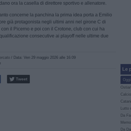
dano ora la casella di direttore sportivo e allenatore.
anto concerne la panchina la prima idea porta a Emilio
re già protagonista negli ultimi anni nel girone C di
con il Picerno e poi con il Crotone, club con cui ha
qualificazione consecutive ai playoff nelle ultime due
ercato
/ Data:
Ven 29 maggio 2026 alle 16:09
e
Le p
Tweet
Oggi
Ostiam
Memor