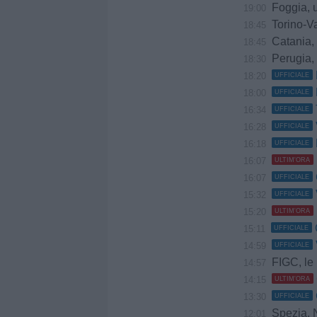
Foggia, uffici
19:00
Torino-Va
18:45
Catania, sempr
18:45
Perugia, 
18:30
18:20
UFFICIALE
18:00
UFFICIALE
16:34
UFFICIALE
16:28
UFFICIALE
16:18
UFFICIALE
16:07
ULTIM'ORA
16:07
UFFICIALE
15:32
UFFICIALE
15:20
ULTIM'ORA
15:11
UFFICIALE
14:59
UFFICIALE
FIGC, le pri
14:57
14:15
ULTIM'ORA
13:30
UFFICIALE
Spezia, Ndow 
12:01