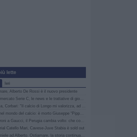
iù lette
Ieri
are, Alberto De Rossi è il nuovo presidente
Calciomercato Serie C, le news e le trattative di giovedì 6 agosto | LIVE
Catania, Corbari: "Il calcio di Longo mi valorizza, ad Ascoli momenti indescrivibili"
Lutto nel mondo del calcio: è morto Giuseppe “Pippo” Marchioro
Da Faroni a Gaucci, il Perugia cambia volto: che cosa è ArenaCuri?
ial Catello Mari, Cavese-Juve Stabia è sold out
Da Daniele ad Alberto. Ostiamare, la storia continua nel segno dei De Rossi