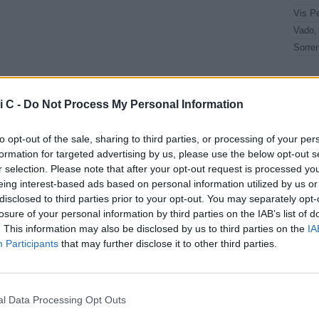
tizie - Calciomercato
i C -
Do Not Process My Personal Information
 ufficiale il
Perugia, trattativa in
to opt-out of the sale, sharing to third parties, or processing of your per
o di Theophilus
corso per Cisco
formation for targeted advertising by us, please use the below opt-out s
firma fino al 2028
dell'Union Brescia: sul
r selection. Please note that after your opt-out request is processed y
giocatore forte interesse anche
eing interest-based ads based on personal information utilized by us or
della Pro Vercelli
disclosed to third parties prior to your opt-out. You may separately opt-
losure of your personal information by third parties on the IAB’s list of
Catania, ora è
Perugia, si riparte da
LE
. This information may also be disclosed by us to third parties on the
IA
ufficiale: Marco
Diana: l'allenatore delle
Participants
that may further disclose it to other third parties.
ta è un nuovo
prime volte
azzurro
cara insiste per
Perugia, mancano solo
l Data Processing Opt Outs
o Parigi del
le firme per Carriero e