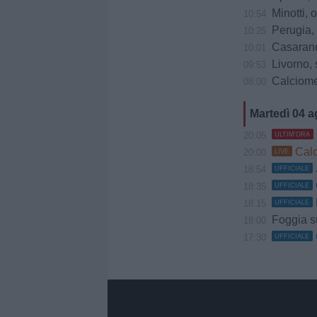
Minotti, oc
10:54
Perugia, 
10:25
Casarano,
10:01
Livorno, 
09:53
Calciomerc
08:00
Martedì 04 
20:05
ULTIM'ORA
Calci
20:00
LIVE
18:54
UFFICIALE
18:35
UFFICIALE
18:15
UFFICIALE
Foggia s
18:00
17:30
UFFICIALE