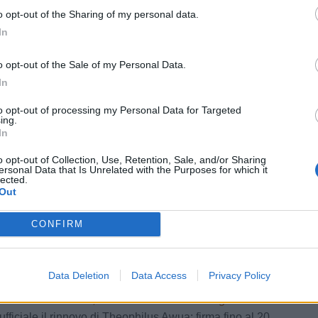
: la situazione
Quirini dalla Salernitana
o opt-out of the Sharing of my personal data.
Foggia, ufficiale
Foggia, ufficiale l'arrivo
LE
In
o in prestito di
di Marfella tra i pali: l'ex
ch dall'Ascoli
Bari e Napoli è un nuovo
o opt-out of the Sale of my Personal Data.
portiere rossonero
In
a, sempre più
Perugia, ai saluti Don
to opt-out of processing my Personal Data for Targeted
l'ufficialità di
Bolsius: ufficiale la
ing.
In
ta: l'ex Padova ha
cessione all'Ascoli
iro di Norcia
o opt-out of Collection, Use, Retention, Sale, and/or Sharing
ersonal Data that Is Unrelated with the Purposes for which it
lected.
Out
izie
CONFIRM
ago
Data Deletion
Data Access
Privacy Policy
io della Lega Pro per la scomparsa di Giuseppe "Pippo" Marchioro
omercato Serie C, le news e le trattative di giovedì 6 agosto | LIVE
fficiale il rinnovo di Theophilus Awua: firma fino al 2028