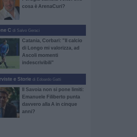
cosa è ArenaCuri?
one C
di Salvo Geraci
Catania, Corbari: "Il calcio
di Longo mi valorizza, ad
Ascoli momenti
indescrivibili"
rviste e Storie
di Edoardo Gatti
Il Savoia non si pone limiti:
Emanuele Filiberto punta
davvero alla A in cinque
anni?