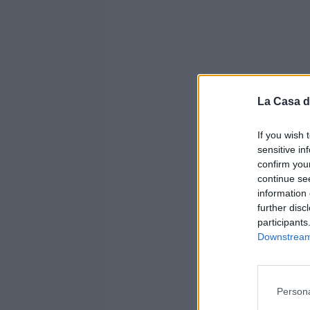
Altre no
La Casa d
Cavese,
If you wish 
rinnov
sensitive in
Awua: 
confirm you
continue se
information 
further disc
UFFICIA
participants
anche 
Downstream 
Perrot
difensore ross
Il Pes
Persona
Giacom