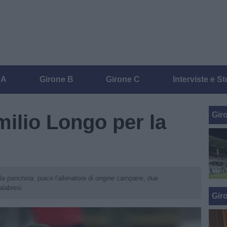
 A
Girone B
Girone C
Interviste e St
Gir
milio Longo per la
la panchina: piace l'allenatore di origine campane, due
alabresi
Gir