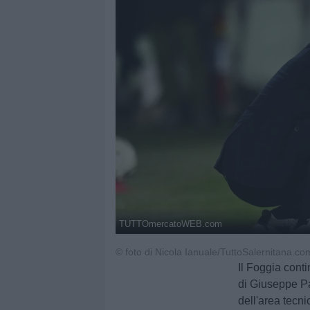
TUTTOmercatoWEB.com
© foto di Nicola Ianuale/TuttoSalernitana.co
Il Foggia cont
di Giuseppe Pa
dell'area tecni