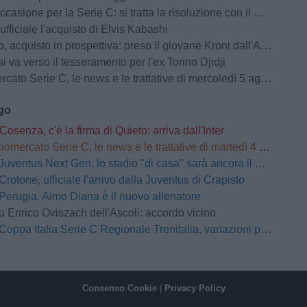
casione per la Serie C: si tratta la risoluzione con il Milan Futuro
ufficiale l'acquisto di Elvis Kabashi
 acquisto in prospettiva: preso il giovane Kroni dall'Arezzo
si va verso il tesseramento per l'ex Torino Djidji
ato Serie C, le news e le trattative di mercoledì 5 agosto | LIVE
ago
Cosenza, c'è la firma di Quieto: arriva dall'Inter
omercato Serie C, le news e le trattative di martedì 4 agosto | LIVE
Juventus Next Gen, lo stadio "di casa" sarà ancora il Moccagatta
Crotone, ufficiale l'arrivo dalla Juventus di Crapisto
Perugia, Aimo Diana è il nuovo allenatore
u Enrico Oviszach dell'Ascoli: accordo vicino
Coppa Italia Serie C Regionale Trenitalia, variazioni per 4 gare del Primo Turno
Consenso Cookie
|
Privacy Policy