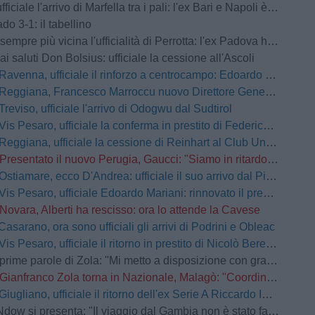
ale l'arrivo di Marfella tra i pali: l'ex Bari e Napoli è un nuovo portiere rossonero
do 3-1: il tabellino
e più vicina l'ufficialità di Perrotta: l'ex Padova ha raggiunto il ritiro di Norcia
ai saluti Don Bolsius: ufficiale la cessione all'Ascoli
Ravenna, ufficiale il rinforzo a centrocampo: Edoardo Duca è un nuovo giocatore giallorosso
Reggiana, Francesco Marroccu nuovo Direttore Generale dell'Area Tecnica
Treviso, ufficiale l'arrivo di Odogwu dal Sudtirol
Vis Pesaro, ufficiale la conferma in prestito di Federico Tavernaro dal Venezia
Reggiana, ufficiale la cessione di Reinhart al Club Universidad de Chile
Presentato il nuovo Perugia, Gaucci: "Siamo in ritardo ma faremo una squadra competitiva"
Ostiamare, ecco D'Andrea: ufficiale il suo arrivo dal Pineto
Vis Pesaro, ufficiale Edoardo Mariani: rinnovato il prestito dal Venezia
Novara, Alberti ha rescisso: ora lo attende la Cavese
Casarano, ora sono ufficiali gli arrivi di Podrini e Obleac
Vis Pesaro, ufficiale il ritorno in prestito di Nicolò Berengo dal Venezia
me parole di Zola: "Mi metto a disposizione con grande senso del dovere"
Gianfranco Zola torna in Nazionale, Malagò: "Coordinerà i progetti delle attività giovanili".
Giugliano, ufficiale il ritorno dell'ex Serie A Riccardo Improta
si presenta: "Il viaggio dal Gambia non è stato facile. Borgo? Un secondo papà"