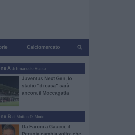
orie
Calciomercato
one A
di Emanuele Russo
Juventus Next Gen, lo
stadio "di casa" sarà
ancora il Moccagatta
one B
di Matteo Di Mario
Da Faroni a Gaucci, il
Perugia cambia volto: che