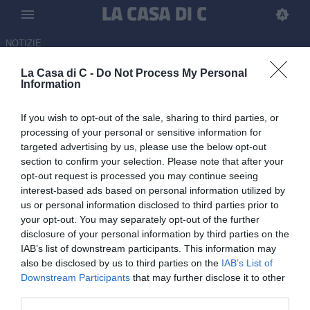
NOTIZIE
La Casa di C -
Do Not Process My Personal
Carpi, per il ruolo di direttore
Information
sportivo c'è anche il nome di
If you wish to opt-out of the sale, sharing to third parties, or
Zerminiani
processing of your personal or sensitive information for
targeted advertising by us, please use the below opt-out
29.05.2026 11:46 di Redazione
section to confirm your selection. Please note that after your
opt-out request is processed you may continue seeing
Carpi, per il ruolo di ds prende quota anche il nome di Carlo
interest-based ads based on personal information utilized by
Zerminiani, protagonista della scalata del Lumezzane fino alla
us or personal information disclosed to third parties prior to
Serie C
your opt-out. You may separately opt-out of the further
disclosure of your personal information by third parties on the
IAB’s list of downstream participants. This information may
also be disclosed by us to third parties on the
IAB’s List of
Downstream Participants
that may further disclose it to other
third parties.