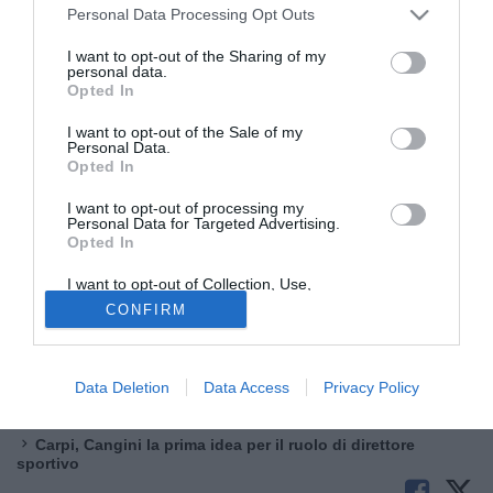
Personal Data Processing Opt Outs
I want to opt-out of the Sharing of my
personal data.
Opted In
I want to opt-out of the Sale of my
Personal Data.
Opted In
© foto di Daniele Luigi
Il Carpi è al lavoro per individuare il nuovo direttore
I want to opt-out of processing my
Personal Data for Targeted Advertising.
sportivo in vista della probabile partenza di Bernardi,
Opted In
sempre più vicino alla Reggiana. Nei giorni scorsi vi
avevamo raccontato dell’interesse del club emiliano per
I want to opt-out of Collection, Use,
Retention, Sale, and/or Sharing of my
Sandro Cangini, attuale ds del Lentigione. Nelle ultime ore,
CONFIRM
Personal Data that Is Unrelated with the
Purposes for which it was collected.
però, si è aggiunto alla corsa anche il nome di Carlo
Opted Out
Zerminiani, oggi al Piacenza e tra gli artefici della scalata
Data Deletion
Data Access
Privacy Policy
del Lumezzane dall’Eccellenza fino alla Serie C.
Carpi, Cangini la prima idea per il ruolo di direttore
sportivo