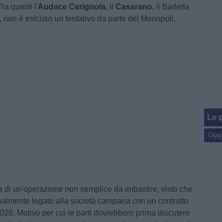
Tra questi l'
Audace Cerignola
, il
Casarano,
il Barletta
o, non è eslcuso un tentativo da parte del Monopoli.
Le p
Oggi
via di un'operazione non semplice da imbastire, visto che
ualmente legato alla società campana con un contratto
2028. Motivo per cui le parti dovrebbero prima discutere