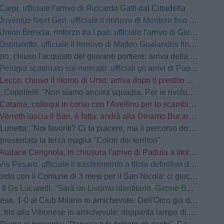
Carpi, ufficiale l'arrivo di Riccardo Gatti dal Cittadella
Juventus Next Gen, ufficiale il rinnovo di Montero fino al 2028
Union Brescia, rinforzo tra i pali: ufficiale l'arrivo di Gioele Zacchi
Ospitaletto, ufficiale il rinnovo di Matteo Gualandris fino al 2028
 chiuso l'acquisto del giovane portiere: arriva della Cremonese
Perugia scatenato sul mercato: ufficiali gli arrivi di Papazov e Conti
Lecco, chiuso il ritorno di Urso: arriva dopo il prestito alla Reggiana
elli: "Non siamo ancora squadra. Per le rivoluzioni non si attende l'inizio della stagione"
Catania, colloqui in corso con l'Avellino per lo scambio Jimenez-Patierno: i rossazzurri chiedono un conguaglio economico
Verreth lascia il Bari, è fatta: andrà alla Dinamo Bucarest, 200K ai pugliesi
tta: "Noi favoriti? Ci fa piacere, ma il percorso dobbiamo tracciarlo sul campo"
presentata la terza maglia "Colori dei territori"
Audace Cerignola, in chiusura l'arrivo di Padula a titolo definitivo
Vis Pesaro, ufficiale il trasferimento a titolo definitivo di Ascione dal Venezia
o con il Comune di 3 mesi per il San Nicola: ci giocherà anche il Monopoli
Il Ds Lucarelli: "Sarà un Livorno identitario. Girone B? Equilibrato e difficile"
se, 1-0 al Club Milano in amichevole: Dell'Orco già decisivo
tris alla Vibonese in amichevole: doppietta lampo di Achour