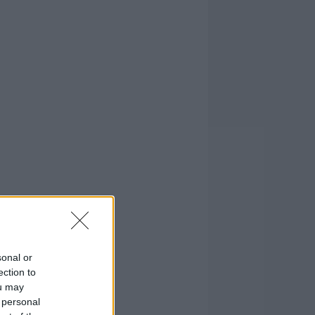
sonal or
ection to
ou may
 personal