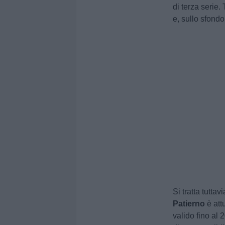
di terza serie. 
e, sullo sfond
Si tratta tutta
Patierno
è att
valido fino al 