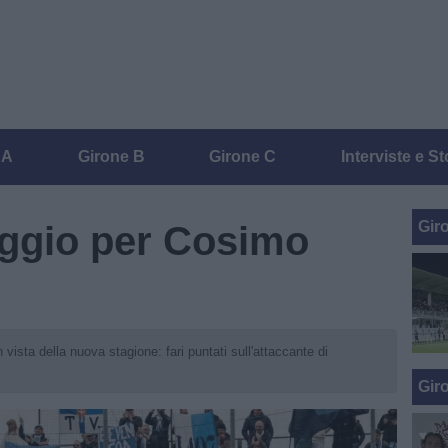
 A
Girone B
Girone C
Interviste e St
Gir
aggio per Cosimo
vista della nuova stagione: fari puntati sull'attaccante di
Gir