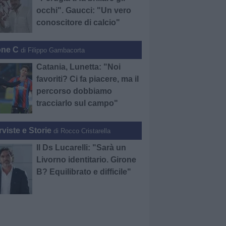
occhi". Gaucci: "Un vero
conoscitore di calcio"
one C
di Filippo Gambacorta
Catania, Lunetta: "Noi
favoriti? Ci fa piacere, ma il
percorso dobbiamo
tracciarlo sul campo"
rviste e Storie
di Rocco Cristarella
Il Ds Lucarelli: "Sarà un
Livorno identitario. Girone
B? Equilibrato e difficile"