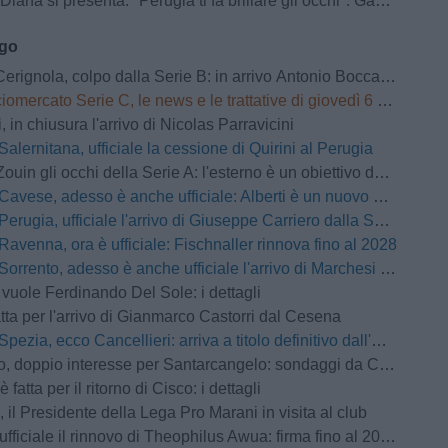
 si presenta: "Perugia ti fa brillare gli occhi". Gaucci: "Un vero conoscitore di calcio"
ago
nola, colpo dalla Serie B: in arrivo Antonio Boccadamo dalla Virtus Entella
omercato Serie C, le news e le trattative di giovedì 6 agosto | LIVE
 in chiusura l'arrivo di Nicolas Parravicini
Salernitana, ufficiale la cessione di Quirini al Perugia
Zouin gli occhi della Serie A: l'esterno è un obiettivo del Parma
Cavese, adesso è anche ufficiale: Alberti è un nuovo attaccante del club
Perugia, ufficiale l'arrivo di Giuseppe Carriero dalla Salernitana
Ravenna, ora è ufficiale: Fischnaller rinnova fino al 2028
Sorrento, adesso è anche ufficiale l'arrivo di Marchesi dal Livorno
 vuole Ferdinando Del Sole: i dettagli
atta per l'arrivo di Gianmarco Castorri dal Cesena
Spezia, ecco Cancellieri: arriva a titolo definitivo dall'Avellino
ppio interesse per Santarcangelo: sondaggi da Cosenza e Arzignano Valchiampo
 fatta per il ritorno di Cisco: i dettagli
 il Presidente della Lega Pro Marani in visita al club
fficiale il rinnovo di Theophilus Awua: firma fino al 2028