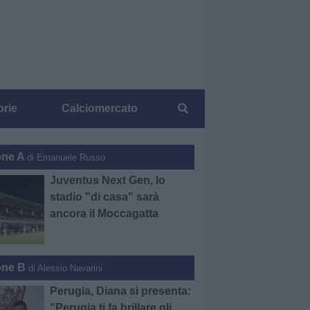
orie
Calciomercato
one A
di Emanuele Russo
Juventus Next Gen, lo
stadio "di casa" sarà
ancora il Moccagatta
one B
di Alessio Navarini
Perugia, Diana si presenta:
"Perugia ti fa brillare gli