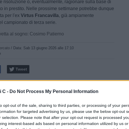
le risoluzione o, eventualmente, ragionare sulla base di
to in prestito. Nelle prossime settimane potrebbe dunque
lta per l'ex
Virtus Francavilla
, già ampiamente
el campionato di terza serie.
vetta al sogno: Cosimo Patierno
ercato
/ Data:
Sab 13 giugno 2026 alle 17:10
e
Tweet
i C -
Do Not Process My Personal Information
to opt-out of the sale, sharing to third parties, or processing of your per
formation for targeted advertising by us, please use the below opt-out s
r selection. Please note that after your opt-out request is processed y
eing interest-based ads based on personal information utilized by us or