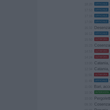
18:20
UFFICIALE
17:53
UFFICIALE
17:16
UFFICIALE
17:00
UFFICIALE
Desenzano,
16:32
16:12
UFFICIALE
15:50
ULTIM'ORA
Cosenza, Coppit
15:23
14:53
ULTIM'ORA
14:24
ULTIM'ORA
Catania, Lune
13:00
Catania, 
12:34
11:55
ULTIM'ORA
11:49
UFFICIALE
Bari, accord
11:00
10:30
INTERVISTA
Pergolette
10:00
Cosenza, 
09:30