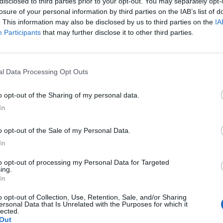
disclosed to third parties prior to your opt-out. You may separately opt-
losure of your personal information by third parties on the IAB’s list of
. This information may also be disclosed by us to third parties on the
IA
Participants
that may further disclose it to other third parties.
tizie - Calciomercato
alciomercato
Casertana,
l Data Processing Opt Outs
ULTIM'ORA
C, le news e le
occhi in casa
o opt-out of the Sharing of my personal data.
ive di venerdì 7
Benevento: interesse per
Manconi, Carfora e Mehic
In
Spezia, pronto
Scafatese,
RA
ULTIM'ORA
o opt-out of the Sale of my Personal Data.
mbio Aurelio-
doppio colpo in arrivo:
In
 con il Cagliari
affondo per Lamberti e
Manzi
to opt-out of processing my Personal Data for Targeted
ing.
Carpi, ufficiale
Juventus Next
LE
UFFICIALE
In
o di Riccardo Gatti
Gen, ufficiale il rinnovo
o opt-out of Collection, Use, Retention, Sale, and/or Sharing
ttadella
di Montero fino al 2028
ersonal Data that Is Unrelated with the Purposes for which it
lected.
Ospitaletto,
Desenzano, chiuso
LE
Out