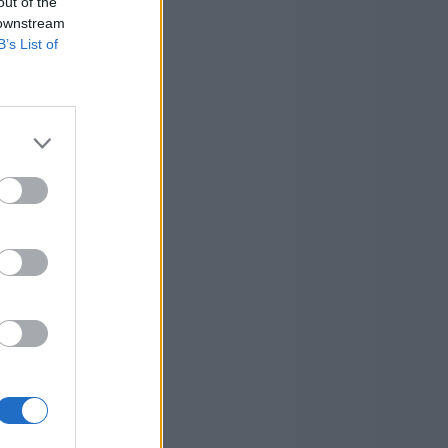
out of the
 downstream
B’s List of