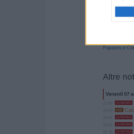
ufficia
Matteo
2028
UFFICIA
scaten
ufficial
Papazov e Con
Altre not
Venerdì 07 
21:00
ULTIM'ORA
Calci
20:00
LIVE
19:41
ULTIM'ORA
19:01
ULTIM'ORA
18:38
ULTIM'ORA