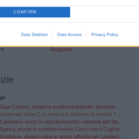
le il rinnovo di
l'acquisto del giovane
 Gualandris fino al
portiere: arriva della
CONFIRM
Cremonese
Perugia
Lecco, chiuso il
LE
ULTIM'ORA
ato sul mercato:
ritorno di Urso: arriva
Data Deletion
Data Access
Privacy Policy
i gli arrivi di
dopo il prestito alla
ti
Reggiana
izie
ago
Guai Catania, saltata la scadenza federale: possibile penalizzazione in classifica
omercato Serie C, le news e le trattative di venerdì 7 agosto | LIVE
Casertana, occhi in casa Benevento: interesse per Manconi, Carfora e Mehic
Spezia, pronto lo scambio Aurelio-Ciocci con il Cagliari
Scafatese, doppio colpo in arrivo: affondo per Lamberti e Manzi