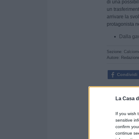
di una possibi
un trasferimen
arrivare la svo
protagonista n
Dalla ga
Sezione:
Calciom
Autore: Redazion
Condividi
La Casa d
If you wish 
sensitive in
confirm you
continue se