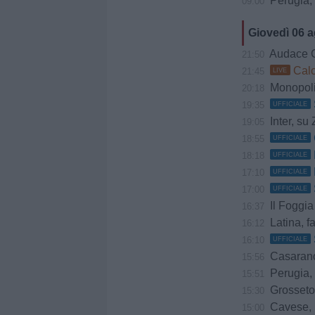
Perugia, Diana
09:00
Giovedì 06 
Audace Cerig
21:50
Calci
21:45
LIVE
Monopoli,
20:18
19:35
UFFICIALE
Inter, su 
19:05
18:55
UFFICIALE
18:18
UFFICIALE
17:10
UFFICIALE
17:00
UFFICIALE
Il Foggia
16:37
Latina, f
16:12
16:10
UFFICIALE
Casarano, do
15:56
Perugia, è
15:51
Grosseto,
15:30
Cavese, u
15:00