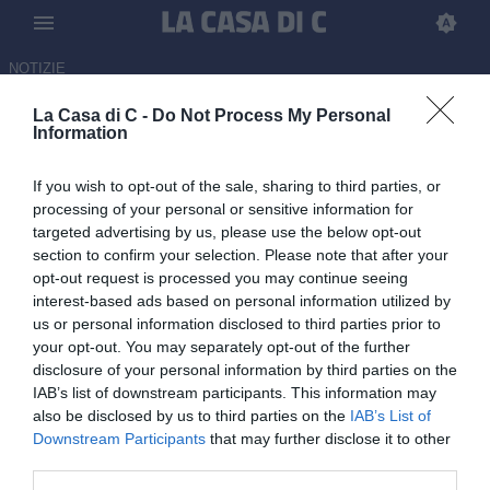
NOTIZIE
La Casa di C -
Do Not Process My Personal
Ternana, si apre uno spiraglio
Information
per salvare la società: i
If you wish to opt-out of the sale, sharing to third parties, or
calciatori rinunciano a parte
processing of your personal or sensitive information for
degli stipendi
targeted advertising by us, please use the below opt-out
section to confirm your selection. Please note that after your
ULTIM'ORA
opt-out request is processed you may continue seeing
interest-based ads based on personal information utilized by
13.05.2026 16:45 di
Salvo Geraci
us or personal information disclosed to third parties prior to
your opt-out. You may separately opt-out of the further
Ci sarà una seconda asta giudiziaria per rilevare il ramo sportivo
disclosure of your personal information by third parties on the
della società.
IAB’s list of downstream participants. This information may
also be disclosed by us to third parties on the
IAB’s List of
Downstream Participants
that may further disclose it to other
third parties.