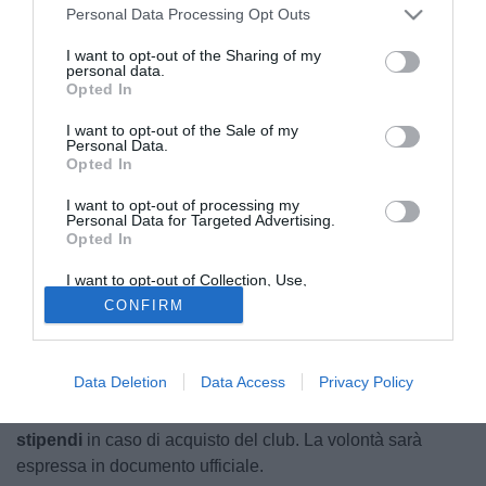
Personal Data Processing Opt Outs
I want to opt-out of the Sharing of my
personal data.
Opted In
I want to opt-out of the Sale of my
Personal Data.
Opted In
I want to opt-out of processing my
© foto di Federico Gaetano
Personal Data for Targeted Advertising.
Opted In
C’è ancora speranza per la
Ternana
. Dopo il formale
fallimento nella giornata di martedì 12 maggio, con
I want to opt-out of Collection, Use,
nessuna manifestazione d’interesse presentata all’asta
Retention, Sale, and/or Sharing of my
CONFIRM
Personal Data that Is Unrelated with the
giudiziaria indetta dal Tribunale di Terni, ci sono ancora
Purposes for which it was collected.
Opted Out
speranze per salvare la squadra.
Data Deletion
Data Access
Privacy Policy
I calciatori, infatti, si sono riuniti e insieme hanno deciso di
rinunciare formalmente a una parte cospicua degli
stipendi
in caso di acquisto del club. La volontà sarà
espressa in documento ufficiale.