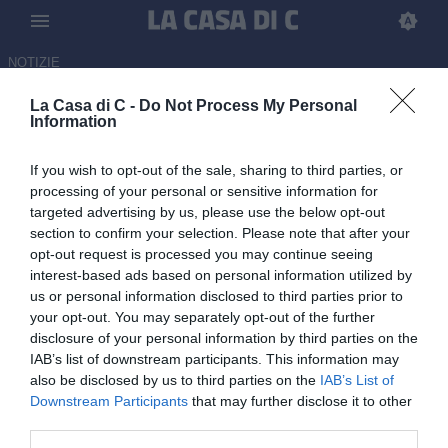
NOTIZIE
La Casa di C -
Do Not Process My Personal
Girone C da record: quattro
Information
squadre al secondo turno, mai
If you wish to opt-out of the sale, sharing to third parties, or
successo con questo format
processing of your personal or sensitive information for
dei playoff di Serie C
targeted advertising by us, please use the below opt-out
section to confirm your selection. Please note that after your
14.05.2026 11:00 di Redazione
opt-out request is processed you may continue seeing
interest-based ads based on personal information utilized by
us or personal information disclosed to third parties prior to
Girone C da record nei playoff di Serie C: quattro squadre al
your opt-out. You may separately opt-out of the further
secondo turno nazionale. Sorteggi a Milano, si definisce il tabellone
disclosure of your personal information by third parties on the
fino alla finale
IAB’s list of downstream participants. This information may
also be disclosed by us to third parties on the
IAB’s List of
Downstream Participants
that may further disclose it to other
third parties.