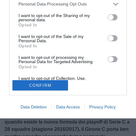
Personal Data Processing Opt Outs
I want to opt-out of the Sharing of my
personal data.
Opted In
I want to opt-out of the Sale of my
Personal Data.
Opted In
© foto di Nicola Remollino
I want to opt-out of processing my
Personal Data for Targeted Advertising.
I playoff entrano nel loro momento più caldo
: è il turno
Opted In
del secondo round della fase nazionale. Alle ore 12, nelle
I want to opt-out of Collection, Use,
sedi di Sky a Milano, andranno in scena i sorteggi che
Retention, Sale, and/or Sharing of my
CONFIRM
Personal Data that Is Unrelated with the
definiranno non solo gli accoppiamenti del prossimo turno,
Purposes for which it was collected.
ma anche l’intero tabellone fino alla doppia finale, in
Opted Out
programma il 2 e il 7 giugno.
Data Deletion
Data Access
Privacy Policy
C’è però un dato che colpisce: per la prima volta da
quando esiste la nuova formula dei playoff di Serie C a
28 squadre (stagione 2016/2017), il Girone C porta ben