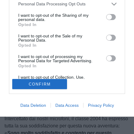
Personal Data Processing Opt Outs
I want to opt-out of the Sharing of my
personal data.
Opted In
I want to opt-out of the Sale of my
Personal Data.
Opted In
© foto di F.C. Lumezzane
I want to opt-out of processing my
Giornata di visite mediche per Luigi Caccavo.
Personal Data for Targeted Advertising.
Opted In
L'attaccante, reduce dall'esperienza con il Lumezzane,
è
arrivato a Bologna, presso il centro Isokinetic
, per
I want to opt-out of Collection, Use,
sostenere i consueti test medici prima di diventare
Retention, Sale, and/or Sharing of my
CONFIRM
Personal Data that Is Unrelated with the
ufficialmente un nuovo giocatore rossoblù.
Purposes for which it was collected.
Opted Out
L'operazione si è conclusa sulla base di un accordo da
Data Deletion
Data Access
Privacy Policy
circa 300 mila euro, a cui si aggiungono eventuali bonus.
Intercettato dai nostri microfoni, il classe 2004 ha espresso
tutta la sua soddisfazione per questa nuova avventura:
«
Sono molto soddisfatto e contento per questo