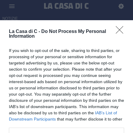
NOTIZIE
La Casa di C -
Do Not Process My Personal
Caccavo saluta il Lumezzane:
Information
"La Serie C mi ha fatto
If you wish to opt-out of the sale, sharing to third parties, or
crescere". Ora le visite con il
processing of your personal or sensitive information for
Bologna
targeted advertising by us, please use the below opt-out
section to confirm your selection. Please note that after your
26.06.2026 13:35 di
Alessia Albani
opt-out request is processed you may continue seeing
interest-based ads based on personal information utilized by
us or personal information disclosed to third parties prior to
Luigi Caccavo ha svolto le visite mediche con il Bologna: affare da
your opt-out. You may separately opt-out of the further
300 mila euro più bonus. Le sue prime dichiarazioni
disclosure of your personal information by third parties on the
IAB’s list of downstream participants. This information may
also be disclosed by us to third parties on the
IAB’s List of
Downstream Participants
that may further disclose it to other
third parties.