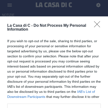
NOTIZIE
La Casa di C -
Do Not Process My Personal
Raggio Garibaldi annuncia il
Information
ritiro: “Mi unirò allo staff di
If you wish to opt-out of the sale, sharing to third parties, or
Pastorino al Vado”
processing of your personal or sensitive information for
targeted advertising by us, please use the below opt-out
13.06.2026 20:15 di Redazione
section to confirm your selection. Please note that after your
opt-out request is processed you may continue seeing
Il classe 1989, dopo una lunga carriera, ha deciso di salutare il
interest-based ads based on personal information utilized by
calcio giocato: ma è già pronta una nuova avventura nello staff del
us or personal information disclosed to third parties prior to
neopromosso Vado
your opt-out. You may separately opt-out of the further
disclosure of your personal information by third parties on the
IAB’s list of downstream participants. This information may
also be disclosed by us to third parties on the
IAB’s List of
Downstream Participants
that may further disclose it to other
third parties.