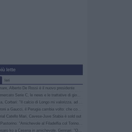
iù lette
Ieri
are, Alberto De Rossi è il nuovo presidente
Calciomercato Serie C, le news e le trattative di giovedì 6 agosto | LIVE
Catania, Corbari: "Il calcio di Longo mi valorizza, ad Ascoli momenti indescrivibili"
Da Faroni a Gaucci, il Perugia cambia volto: che cosa è ArenaCuri?
ial Catello Mari, Cavese-Juve Stabia è sold out
Vado, Pastorino: "Amichevole al Filadelfia col Torino speciale, noi senza paura"
Vis Pesaro ko a Cesena in amichevole. Gennari: "Obiettivo? Essere pronti per il Perugia in Coppa Italia"