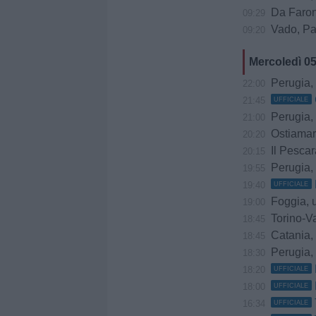
Da Faroni
09:29
Vado, Pasto
09:20
Mercoledì 0
Perugia, trattat
22:00
21:45
UFFICIALE
Perugia, 
21:00
Ostiamare, prov
20:20
Il Pescar
20:15
Perugia, m
19:55
19:40
UFFICIALE
Foggia, uffici
19:00
Torino-Va
18:45
Catania, sempr
18:45
Perugia, 
18:30
18:20
UFFICIALE
18:00
UFFICIALE
16:34
UFFICIALE