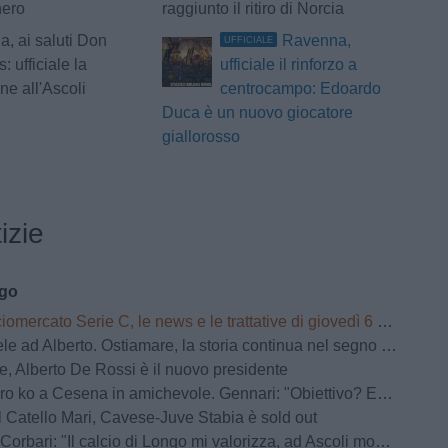
nero
raggiunto il ritiro di Norcia
a, ai saluti Don
Ravenna,
UFFICIALE
: ufficiale la
ufficiale il rinforzo a
ne all'Ascoli
centrocampo: Edoardo
Duca è un nuovo giocatore
giallorosso
izie
ago
omercato Serie C, le news e le trattative di giovedì 6 agosto | LIVE
 ad Alberto. Ostiamare, la storia continua nel segno dei De Rossi
, Alberto De Rossi è il nuovo presidente
 Cesena in amichevole. Gennari: "Obiettivo? Essere pronti per il Perugia in Coppa Italia"
 Catello Mari, Cavese-Juve Stabia è sold out
bari: "Il calcio di Longo mi valorizza, ad Ascoli momenti indescrivibili"