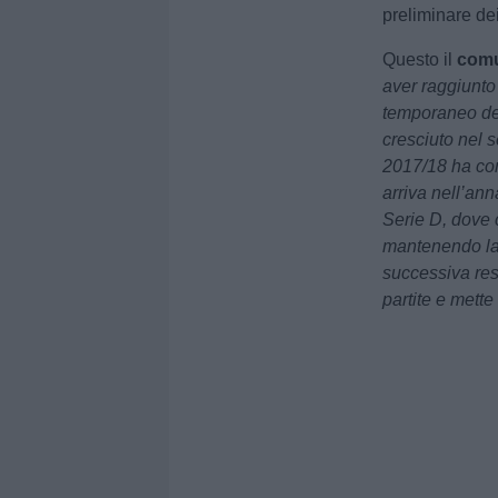
preliminare dei
Questo il
comu
aver raggiunto
temporaneo del
cresciuto nel s
2017/18 ha con
arriva nell’an
Serie D, dove 
mantenendo la 
successiva rest
partite e mette