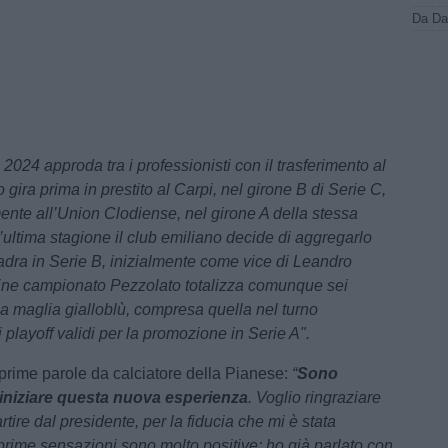
 2024 approda tra i professionisti con il trasferimento al
gira prima in prestito al Carpi, nel girone B di Serie C,
nte all’Union Clodiense, nel girone A della stessa
’ultima stagione il club emiliano decide di aggregarlo
adra in Serie B, inizialmente come vice di Leandro
fine campionato Pezzolato totalizza comunque sei
a maglia gialloblù, compresa quella nel turno
 playoff validi per la promozione in Serie A".
prime parole da calciatore della Pianese:
“
Sono
i iniziare questa nuova esperienza
. Voglio ringraziare
artire dal presidente, per la fiducia che mi è stata
prime sensazioni sono molto positive: ho già parlato con