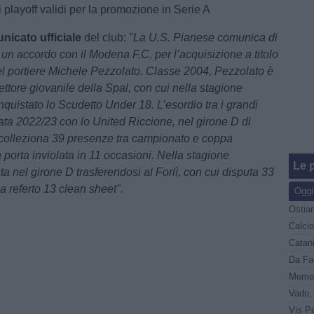
 playoff validi per la promozione in Serie A
nicato ufficiale
del club:
"La U.S. Pianese comunica di
 un accordo con il Modena F.C. per l’acquisizione a titolo
 portiere Michele Pezzolato. Classe 2004, Pezzolato è
ettore giovanile della Spal, con cui nella stagione
quistato lo Scudetto Under 18. L’esordio tra i grandi
nata 2022/23 con lo United Riccione, nel girone D di
colleziona 39 presenze tra campionato e coppa
porta inviolata in 11 occasioni. Nella stagione
Le p
a nel girone D trasferendosi al Forlì, con cui disputa 33
 a referto 13 clean sheet".
Oggi
Ostiam
Memor