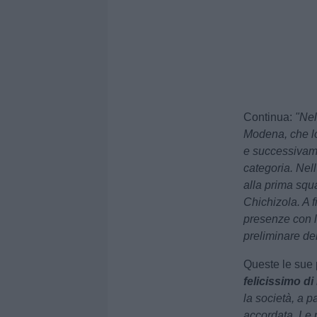
Continua:
"Nel
Modena, che lo 
e successivame
categoria. Nell
alla prima squ
Chichizola. A 
presenze con l
preliminare dei
Queste le sue 
felicissimo d
la società, a p
accordata. Le 