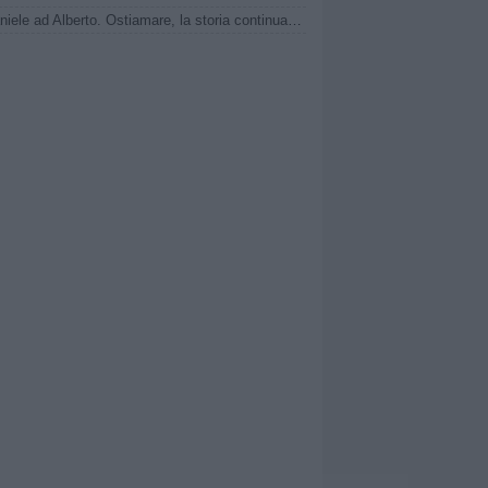
Da Daniele ad Alberto. Ostiamare, la storia continua nel segno dei De Rossi