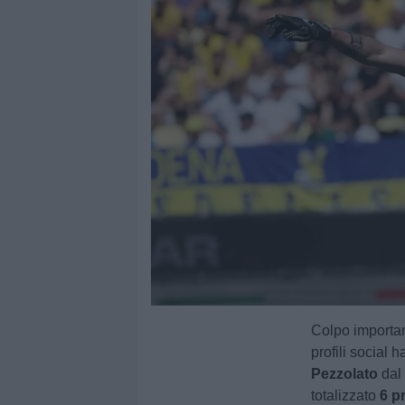
Colpo importan
profili social h
Pezzolato
da
totalizzato
6 p