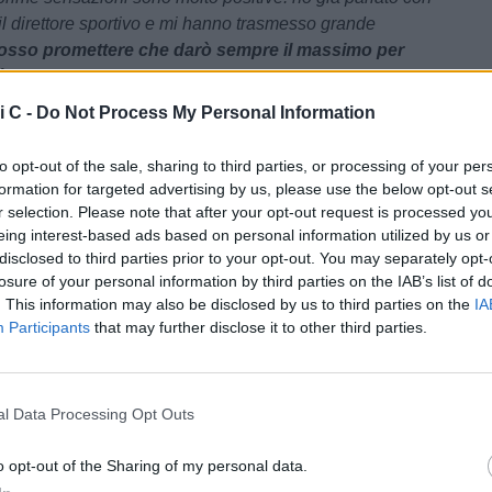
 il direttore sportivo e mi hanno trasmesso grande
sso promettere che darò sempre il massimo per
 e per il raggiungimento dei nostri obiettivi
”.
i C -
Do Not Process My Personal Information
ercato
/ Data:
Mer 08 luglio 2026 alle 16:45
acis
to opt-out of the sale, sharing to third parties, or processing of your per
formation for targeted advertising by us, please use the below opt-out s
Tweet
r selection. Please note that after your opt-out request is processed y
eing interest-based ads based on personal information utilized by us or
disclosed to third parties prior to your opt-out. You may separately opt-
losure of your personal information by third parties on the IAB’s list of
. This information may also be disclosed by us to third parties on the
IA
Participants
that may further disclose it to other third parties.
l Data Processing Opt Outs
o opt-out of the Sharing of my personal data.