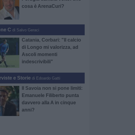
cosa è ArenaCuri?
one C
di Salvo Geraci
Catania, Corbari: "Il calcio
di Longo mi valorizza, ad
Ascoli momenti
indescrivibili"
rviste e Storie
di Edoardo Gatti
Il Savoia non si pone limiti:
Emanuele Filiberto punta
davvero alla A in cinque
anni?