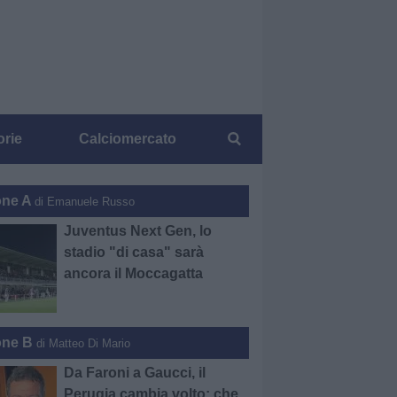
orie
Calciomercato
one A
di Emanuele Russo
Juventus Next Gen, lo
stadio "di casa" sarà
ancora il Moccagatta
one B
di Matteo Di Mario
Da Faroni a Gaucci, il
Perugia cambia volto: che