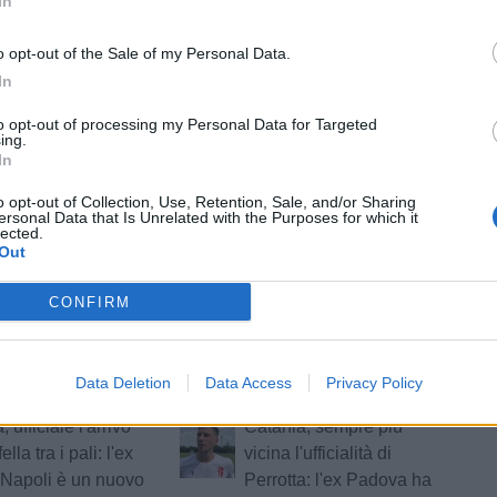
In
o opt-out of the Sale of my Personal Data.
tizie - Calciomercato
In
, trattativa in
Catania, ora è
UFFICIALE
to opt-out of processing my Personal Data for Targeted
per Cisco
anche ufficiale: Marco
ing.
In
nion Brescia: sul
Perrotta è un nuovo
e interesse anche
difensore rossazzurro
o opt-out of Collection, Use, Retention, Sale, and/or Sharing
lli
ersonal Data that Is Unrelated with the Purposes for which it
lected.
a, si riparte da
Il Pescara insiste per
Out
 l'allenatore delle
Giacomo Parigi del
volte
Latina: la situazione
CONFIRM
ia, mancano solo
Foggia, ufficiale
UFFICIALE
me per Carriero e
l'arrivo in prestito di
Data Deletion
Data Access
Privacy Policy
i dalla Salernitana
Oviszach dall'Ascoli
 ufficiale l'arrivo
Catania, sempre più
ella tra i pali: l'ex
vicina l'ufficialità di
 Napoli è un nuovo
Perrotta: l'ex Padova ha