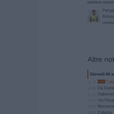
portiere rosso
Perugi
Bolsius
cessio
Altre not
Giovedì 06 
Calci
12:16
LIVE
Da Daniele
12:00
Ostiamare
11:10
Vis Pesaro ko a
10:55
Memorial
10:35
Catania, Cor
09:50