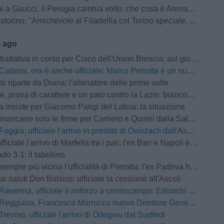
 a Gaucci, il Perugia cambia volto: che cosa è ArenaCuri?
rino: "Amichevole al Filadelfia col Torino speciale, noi senza paura"
5 ago
iva in corso per Cisco dell'Union Brescia: sul giocatore forte interesse anche della Pro Vercelli
Catania, ora è anche ufficiale: Marco Perrotta è un nuovo difensore rossazzurro
si riparte da Diana: l'allenatore delle prime volte
a di carattere e un palo contro la Lazio: biancoviola sconfitti per 4-0 nel test amichevole
a insiste per Giacomo Parigi del Latina: la situazione
ancano solo le firme per Carriero e Quirini dalla Salernitana
Foggia, ufficiale l'arrivo in prestito di Oviszach dall'Ascoli
ale l'arrivo di Marfella tra i pali: l'ex Bari e Napoli è un nuovo portiere rossonero
do 3-1: il tabellino
e più vicina l'ufficialità di Perrotta: l'ex Padova ha raggiunto il ritiro di Norcia
ai saluti Don Bolsius: ufficiale la cessione all'Ascoli
Ravenna, ufficiale il rinforzo a centrocampo: Edoardo Duca è un nuovo giocatore giallorosso
Reggiana, Francesco Marroccu nuovo Direttore Generale dell'Area Tecnica
Treviso, ufficiale l'arrivo di Odogwu dal Sudtirol