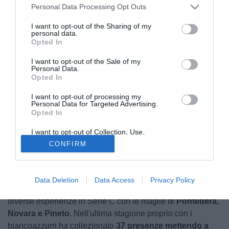
Personal Data Processing Opt Outs
I want to opt-out of the Sharing of my
personal data.
Opted In
I want to opt-out of the Sale of my
Personal Data.
Opted In
© foto di Team Altamura
L’Altamura lavora per migliorare la rosa a disposizione del
I want to opt-out of processing my
Personal Data for Targeted Advertising.
nuovo allenatore Ledian Memushaj, alla sua prima
Opted In
esperienza tra i professionisti in Serie C, e mette a segno
un importante rinforzo. Come
anticipato
da noi nei giorni
I want to opt-out of Collection, Use,
Retention, Sale, and/or Sharing of my
scorsi, è ufficiale l'arrivo in Puglia di
Lorenzo Gagliardi
,
CONFIRM
Personal Data that Is Unrelated with the
Purposes for which it was collected.
difensore classe 2005 proveniente dal Genoa, squadra in
Opted Out
cui è cresciuto.
Data Deletion
Data Access
Privacy Policy
Il calciatore, nonostante la giovane età, ha già collezionato
diverse esperienze in Serie C con le maglie di
Pontedera,
Novara e Pineto
. Nell'ultima stagione proprio con i
biancoazzurri ha collezionato
37 presenze mettendo a