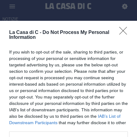
NOTIZIE
La Casa di C -
Do Not Process My Personal
Altamura, ufficiale l'acquisto di
Information
Gagliardi: arriva dal Genoa in
If you wish to opt-out of the sale, sharing to third parties, or
prestito
processing of your personal or sensitive information for
targeted advertising by us, please use the below opt-out
08.07.2026 12:05 di
Matteo Di Mario
section to confirm your selection. Please note that after your
opt-out request is processed you may continue seeing
L'Altamura ha ufficializzato l'arrivo di Lorenzo Gagliardi, difensore
interest-based ads based on personal information utilized by
classe 2005 cresciuto nel vivaio del Genoa, in prestito secco per la
us or personal information disclosed to third parties prior to
stagione.
your opt-out. You may separately opt-out of the further
disclosure of your personal information by third parties on the
IAB’s list of downstream participants. This information may
also be disclosed by us to third parties on the
IAB’s List of
Downstream Participants
that may further disclose it to other
third parties.