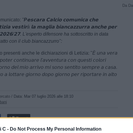
comunicato:
"
P
𝗲𝘀𝗰𝗮𝗿𝗮 𝗖𝗮𝗹𝗰𝗶𝗼 𝗰𝗼𝗺𝘂𝗻𝗶𝗰𝗮 𝗰𝗵𝗲
𝗶𝘇𝗶𝗮 𝘃𝗲𝘀𝘁𝗶𝗿à 𝗹𝗮 𝗺𝗮𝗴𝗹𝗶𝗮 𝗯𝗶𝗮𝗻𝗰𝗮𝘇𝘇𝘂𝗿𝗿𝗮 𝗮𝗻𝗰𝗵𝗲 𝗽𝗲𝗿
𝗻𝗲 𝟮𝟬𝟮𝟲/𝟮𝟳. L'esperto difensore ha sottoscritto in data
ratto con il club biancazzurro":
 presenti anche le dichiarazioni di Letizia: "
È 𝘶𝘯𝘢 𝘷𝘦𝘳𝘢
𝘰𝘵𝘦𝘳 𝘤𝘰𝘯𝘵𝘪𝘯𝘶𝘢𝘳𝘦 𝘭'𝘢𝘷𝘷𝘦𝘯𝘵𝘶𝘳𝘢 𝘤𝘰𝘯 𝘲𝘶𝘦𝘴𝘵𝘪 𝘤𝘰𝘭𝘰𝘳𝘪
𝘰𝘳𝘯𝘰 𝘥𝘦𝘭 𝘮𝘪𝘰 𝘢𝘳𝘳𝘪𝘷𝘰 𝘮𝘪 𝘴𝘰𝘯𝘰 𝘴𝘦𝘯𝘵𝘪𝘵𝘰 𝘴𝘦𝘮𝘱𝘳𝘦 𝘢 𝘤𝘢𝘴𝘢.
 𝘢 𝘭𝘰𝘵𝘵𝘢𝘳𝘦 𝘨𝘪𝘰𝘳𝘯𝘰 𝘥𝘰𝘱𝘰 𝘨𝘪𝘰𝘳𝘯𝘰 𝘱𝘦𝘳 𝘳𝘪𝘱𝘰𝘳𝘵𝘢𝘳𝘦 𝘪𝘯 𝘢𝘭𝘵𝘰
ercato
/ Data:
Mar 07 luglio 2026 alle 18:10
bani
Tweet
i C -
Do Not Process My Personal Information