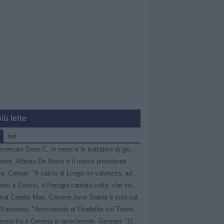
iù lette
Ieri
Calciomercato Serie C, le news e le trattative di giovedì 6 agosto | LIVE
are, Alberto De Rossi è il nuovo presidente
Catania, Corbari: "Il calcio di Longo mi valorizza, ad Ascoli momenti indescrivibili"
Da Faroni a Gaucci, il Perugia cambia volto: che cosa è ArenaCuri?
ial Catello Mari, Cavese-Juve Stabia è sold out
Vado, Pastorino: "Amichevole al Filadelfia col Torino speciale, noi senza paura"
Vis Pesaro ko a Cesena in amichevole. Gennari: "Obiettivo? Essere pronti per il Perugia in Coppa Italia"