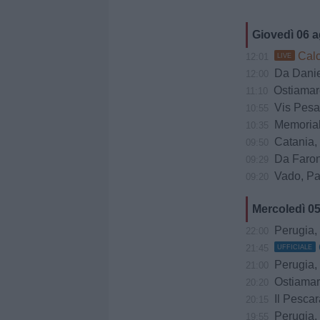
Giovedì 06 
Calci
12:01
LIVE
Da Daniele
12:00
Ostiamare
11:10
Vis Pesaro ko a
10:55
Memorial
10:35
Catania, Cor
09:50
Da Faroni
09:29
Vado, Pasto
09:20
Mercoledì 0
Perugia, trattat
22:00
21:45
UFFICIALE
Perugia, 
21:00
Ostiamare, prov
20:20
Il Pescar
20:15
Perugia, m
19:55