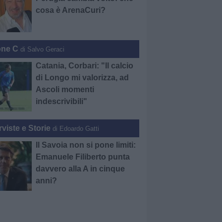
cosa è ArenaCuri?
one C
di Salvo Geraci
Catania, Corbari: "Il calcio
di Longo mi valorizza, ad
Ascoli momenti
indescrivibili"
rviste e Storie
di Edoardo Gatti
Il Savoia non si pone limiti:
Emanuele Filiberto punta
davvero alla A in cinque
anni?