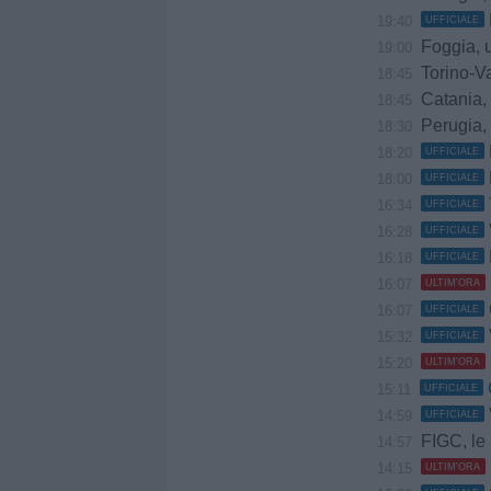
19:40
UFFICIALE
Foggia, uffici
19:00
Torino-Va
18:45
Catania, sempr
18:45
Perugia, 
18:30
18:20
UFFICIALE
18:00
UFFICIALE
16:34
UFFICIALE
16:28
UFFICIALE
16:18
UFFICIALE
16:07
ULTIM'ORA
16:07
UFFICIALE
15:32
UFFICIALE
15:20
ULTIM'ORA
15:11
UFFICIALE
14:59
UFFICIALE
FIGC, le pri
14:57
14:15
ULTIM'ORA