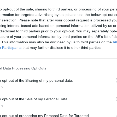
to opt-out of the sale, sharing to third parties, or processing of your per
formation for targeted advertising by us, please use the below opt-out s
r selection. Please note that after your opt-out request is processed y
eing interest-based ads based on personal information utilized by us or
disclosed to third parties prior to your opt-out. You may separately opt-
losure of your personal information by third parties on the IAB’s list of
. This information may also be disclosed by us to third parties on the
IA
Participants
that may further disclose it to other third parties.
tizie - Calciomercato
l Data Processing Opt Outs
, trattativa in
Catania, ora è
UFFICIALE
o opt-out of the Sharing of my personal data.
per Cisco
anche ufficiale: Marco
In
nion Brescia: sul
Perrotta è un nuovo
e interesse anche
difensore rossazzurro
o opt-out of the Sale of my Personal Data.
lli
In
a, si riparte da
Il Pescara insiste per
to opt-out of processing my Personal Data for Targeted