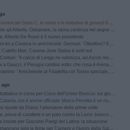
ago
omercato Serie C, le news e le trattative di giovedì 6 agosto | LIVE
 ad Alberto. Ostiamare, la storia continua nel segno dei De Rossi
, Alberto De Rossi è il nuovo presidente
 Cesena in amichevole. Gennari: "Obiettivo? Essere pronti per il Perugia in Coppa Italia"
 Catello Mari, Cavese-Juve Stabia è sold out
bari: "Il calcio di Longo mi valorizza, ad Ascoli momenti indescrivibili"
 a Gaucci, il Perugia cambia volto: che cosa è ArenaCuri?
rino: "Amichevole al Filadelfia col Torino speciale, noi senza paura"
5 ago
iva in corso per Cisco dell'Union Brescia: sul giocatore forte interesse anche della Pro Vercelli
Catania, ora è anche ufficiale: Marco Perrotta è un nuovo difensore rossazzurro
si riparte da Diana: l'allenatore delle prime volte
a di carattere e un palo contro la Lazio: biancoviola sconfitti per 4-0 nel test amichevole
a insiste per Giacomo Parigi del Latina: la situazione
ancano solo le firme per Carriero e Quirini dalla Salernitana