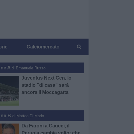
orie
Calciomercato
one A
di Emanuele Russo
Juventus Next Gen, lo
stadio "di casa" sarà
ancora il Moccagatta
one B
di Matteo Di Mario
Da Faroni a Gaucci, il
Perugia cambia volto: che