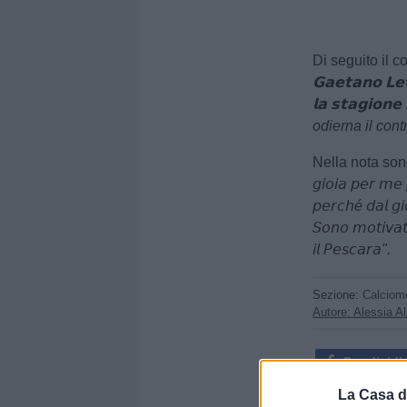
Di seguito il 
𝗚𝗮𝗲𝘁𝗮𝗻𝗼 𝗟𝗲𝘁
𝗹𝗮 𝘀𝘁𝗮𝗴𝗶𝗼
odierna il cont
Nella nota sono
𝘨𝘪𝘰𝘪𝘢 𝘱𝘦𝘳 𝘮𝘦 
𝘱𝘦𝘳𝘤𝘩é 𝘥𝘢𝘭 𝘨𝘪
𝘚𝘰𝘯𝘰 𝘮𝘰𝘵𝘪𝘷𝘢𝘵
𝘪𝘭 𝘗𝘦𝘴𝘤𝘢𝘳𝘢".
Sezione:
Calciom
Autore: Alessia Al
Condividi
La Casa d