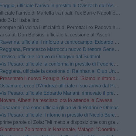
Foggia, ufficiale l'arrivo in prestito di Oviszach dall'Ascoli
ale l'arrivo di Marfella tra i pali: l'ex Bari e Napoli è un nuovo portiere rossonero
do 3-1: il tabellino
e più vicina l'ufficialità di Perrotta: l'ex Padova ha raggiunto il ritiro di Norcia
ai saluti Don Bolsius: ufficiale la cessione all'Ascoli
Ravenna, ufficiale il rinforzo a centrocampo: Edoardo Duca è un nuovo giocatore giallorosso
Reggiana, Francesco Marroccu nuovo Direttore Generale dell'Area Tecnica
Treviso, ufficiale l'arrivo di Odogwu dal Sudtirol
Vis Pesaro, ufficiale la conferma in prestito di Federico Tavernaro dal Venezia
Reggiana, ufficiale la cessione di Reinhart al Club Universidad de Chile
Presentato il nuovo Perugia, Gaucci: "Siamo in ritardo ma faremo una squadra competitiva"
Ostiamare, ecco D'Andrea: ufficiale il suo arrivo dal Pineto
Vis Pesaro, ufficiale Edoardo Mariani: rinnovato il prestito dal Venezia
Novara, Alberti ha rescisso: ora lo attende la Cavese
Casarano, ora sono ufficiali gli arrivi di Podrini e Obleac
Vis Pesaro, ufficiale il ritorno in prestito di Nicolò Berengo dal Venezia
me parole di Zola: "Mi metto a disposizione con grande senso del dovere"
Gianfranco Zola torna in Nazionale, Malagò: "Coordinerà i progetti delle attività giovanili".