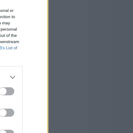
sonal or
ection to
ou may
 personal
out of the
 downstream
B’s List of