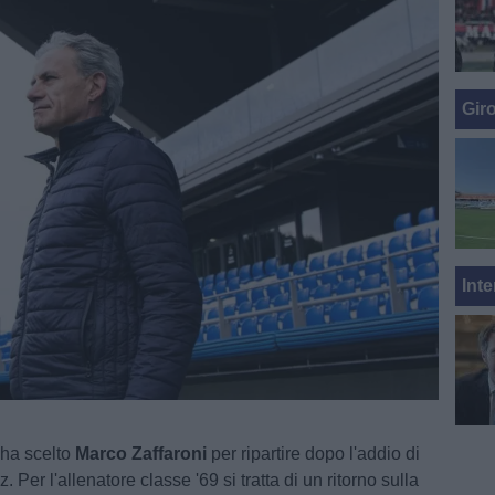
Gir
Inte
ha scelto
Marco Zaffaroni
per ripartire dopo l'addio di
 Per l'allenatore classe '69 si tratta di un ritorno sulla