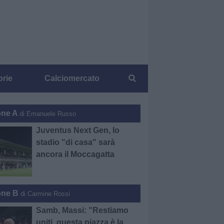
orie
Calciomercato
one A
di Emanuele Russo
Juventus Next Gen, lo
stadio "di casa" sarà
ancora il Moccagatta
one B
di Carmine Rossi
Samb, Massi: "Restiamo
uniti, questa piazza è la