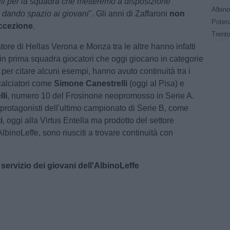
bili per la squadra che metteremo a disposizione
, dando spazio ai giovani
". Gli anni di Zaffaroni
non
eccezione
.
tore di Hellas Verona e Monza tra le altre hanno infatti
 in prima squadra giocatori che oggi giocano in categorie
 per citare alcuni esempi, hanno avuto continuità tra i
 calciatori come
Simone Canestrelli
(oggi al Pisa) e
li
, numero 10 del Frosinone neopromosso in Serie A.
 protagonisti dell'ultimo campionato di Serie B, come
i
, oggi alla Virtus Entella ma prodotto del settore
AlbinoLeffe, sono riusciti a trovare continuità con
servizio dei giovani dell'AlbinoLeffe