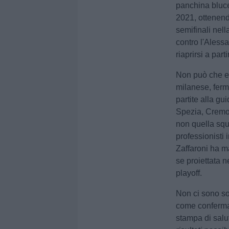
panchina blucel
2021, ottenendo
semifinali nell
contro l'Aless
riaprirsi a par
Non può che ess
milanese, ferm
partite alla gu
Spezia, Cremon
non quella squ
professionisti 
Zaffaroni ha ma
se proiettata n
playoff.
Non ci sono solo
come confermat
stampa di salu