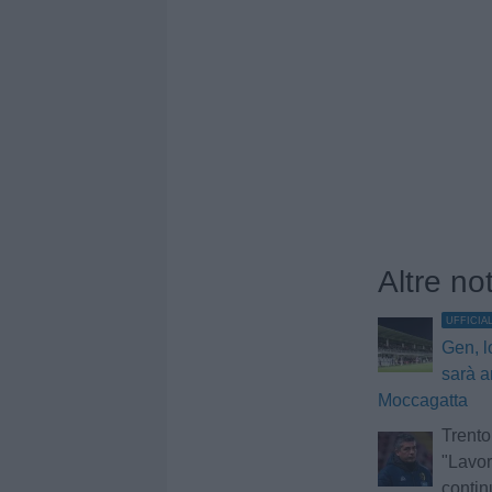
Altre no
UFFICIA
Gen, l
sarà a
Moccagatta
Trento
"Lavo
contin