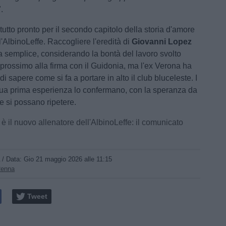
".
utto pronto per il secondo capitolo della storia d'amore
 l'AlbinoLeffe. Raccogliere l'eredità di
Giovanni Lopez
a semplice, considerando la bontà del lavoro svolto
 prossimo alla firma con il Guidonia, ma l'ex Verona ha
di sapere come si fa a portare in alto il club bluceleste. I
a sua prima esperienza lo confermano, con la speranza da
che si possano ripetere.
 è il nuovo allenatore dell'AlbinoLeffe: il comunicato
A
/ Data:
Gio 21 maggio 2026 alle 11:15
Renna
Tweet