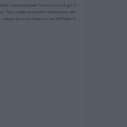
AlbinoLeffe, il precampionato finisce a suon di gol: 3-0 allo Scarzorosciate
Potenza, Tisci sorride nonostante l’eliminazione dalla Coppa Italia: “Ragazzi molto bravi per spirito, atteggiamento e voglia”
Trento, seguito da vicino Federico Caia dell'Hellas Verona