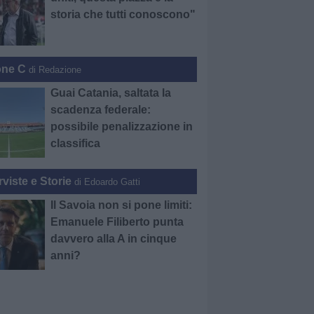
storia che tutti conoscono"
one C
di Redazione
Guai Catania, saltata la
scadenza federale:
possibile penalizzazione in
classifica
rviste e Storie
di Edoardo Gatti
Il Savoia non si pone limiti:
Emanuele Filiberto punta
davvero alla A in cinque
anni?