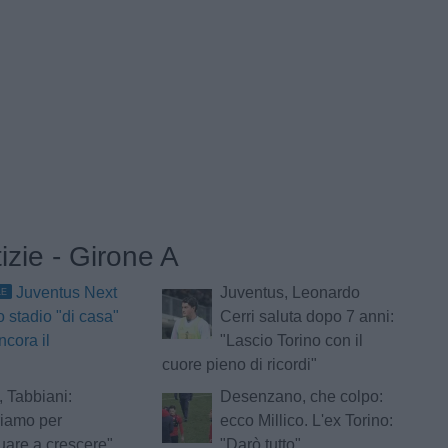
tizie - Girone A
Juventus Next
Juventus, Leonardo
LE
o stadio "di casa"
Cerri saluta dopo 7 anni:
ncora il
"Lascio Torino con il
cuore pieno di ricordi"
, Tabbiani:
Desenzano, che colpo:
riamo per
ecco Millico. L'ex Torino:
uare a crescere"
"Darò tutto"