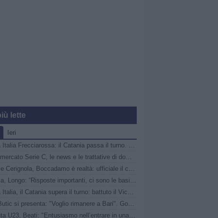
iù lette
Ieri
Coppa Italia Frecciarossa: il Catania passa il turno. Questa sera in campo Union Brescia e Ravenna
Calciomercato Serie C, le news e le trattative di domenica 9 agosto | LIVE
Audace Cerignola, Boccadamo è realtà: ufficiale il colpo dalla Virtus Entella
Catania, Longo: “Risposte importanti, ci sono le basi per costruire un’ottima squadra”
Coppa Italia, il Catania supera il turno: battuto il Vicenza ai rigori, ora c’è il Parma
Bari, Butic si presenta: "Voglio rimanere a Bari". Gomez: "Quando chiama una piazza così non bisogna nemmeno pensarci"
Atalanta U23, Beati: "Entusiasmo nell’entrare in una famiglia così importante. Ora testa al Cittadella"