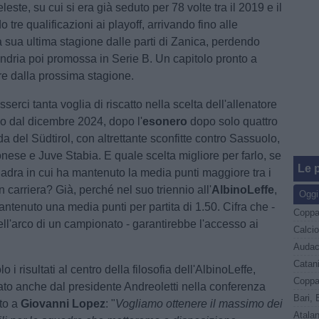
este, su cui si era già seduto per 78 volte tra il 2019 e il
 tre qualificazioni ai playoff, arrivando fino alle
a sua ultima stagione dalle parti di Zanica, perdendo
andria poi promossa in Serie B. Un capitolo pronto a
tire dalla prossima stagione.
erci tanta voglia di riscatto nella scelta dell'allenatore
o dal dicembre 2024, dopo l'
esonero
dopo solo quattro
ida del Südtirol, con altrettante sconfitte contro Sassuolo,
ese e Juve Stabia. E quale scelta migliore per farlo, se
Le p
adra in cui ha mantenuto la media punti maggiore tra i
in carriera? Già, perché nel suo triennio all'
AlbinoLeffe
,
Oggi
ntenuto una media punti per partita di 1.50. Cifra che -
ell'arco di un campionato - garantirebbe l'accesso ai
 i risultati al centro della filosofia dell'AlbinoLeffe,
o anche dal presidente Andreoletti nella conferenza
to a
Giovanni Lopez
: "
Vogliamo ottenere il massimo dei