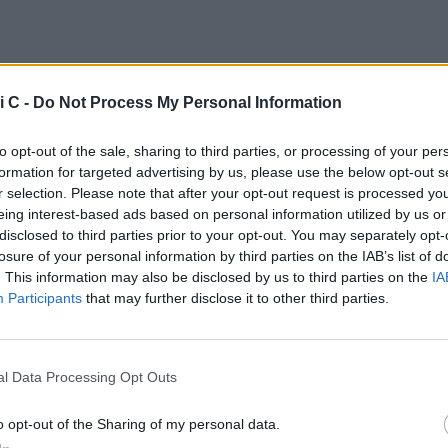
i C -
Do Not Process My Personal Information
to opt-out of the sale, sharing to third parties, or processing of your per
formation for targeted advertising by us, please use the below opt-out s
r selection. Please note that after your opt-out request is processed y
eing interest-based ads based on personal information utilized by us or
erto alla guida di una squadra giovane. Questa è stata la
disclosed to third parties prior to your opt-out. You may separately opt-
bbedio
, che ha voluto affidare a Marco Zaffaroni la
losure of your personal information by third parties on the IAB’s list of
lub bluceleste dopo l'addio di Lopez. Nel mezzo tra le
. This information may also be disclosed by us to third parties on the
IA
 con l'AlbinoLeffe - prima della già citata parentesi con
Participants
that may further disclose it to other third parties.
'allenatore è arrivato anche a debuttare in
Serie A
. Era il
 quando l'
Hellas Verona
scelse proprio lui in vista del
one, affiancato dal collaboratore Salvatore Bocchetti.
l Data Processing Opt Outs
rivò con lo spareggio salvezza contro lo Spezia, con i
o opt-out of the Sharing of my personal data.
cirono a togliersi diverse soddisfazioni anche lungo il