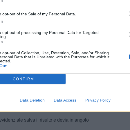
In
ori che salva su Corradini e mette in angolo. Sugli
o opt-out of the Sale of my Personal Data.
a intervento risolutore dell'estremo difensore del Brescia
In
occa una ripartenza di Milanese tra le proteste del
to opt-out of processing my Personal Data for Targeted
e cartellino
ing.
In
o d'angolo per l'Ascoli, libera il Brescia
o opt-out of Collection, Use, Retention, Sale, and/or Sharing
ersonal Data that Is Unrelated with the Purposes for which it
 Alagna sulla destra e guadagna un angolo. Il Del Duca è
lected.
Out
tituzione Ascoli: escono Rizzo Pinna per Milanese e
CONFIRM
r
utte le furie a bordo campo
Data Deletion
Data Access
Privacy Policy
spinge in attacco ma l'Ascoli contiene l'avanzata
videnziale salva il risulto e devia in angolo