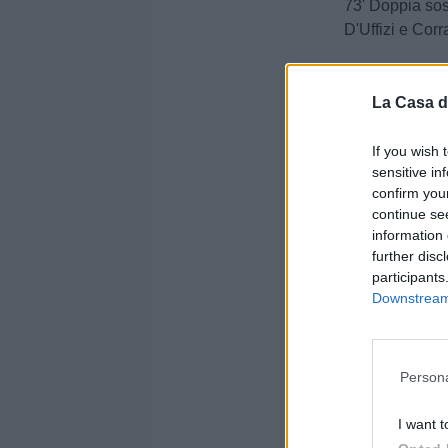
73' Doppia sos
D'Uffizi e Corr
73' Curado libe
La Casa d
71' Calcio ango
gioco dei padr
If you wish 
sensitive in
71' Ascoli peri
confirm you
70' Conclusione
continue se
information 
traversa. Bres
further disc
69' Armati entr
participants
Downstream 
dell'arbitro
68' Doppia sos
Balestrero e 
Persona
68' Sostituzion
I want t
67' Crespi a te