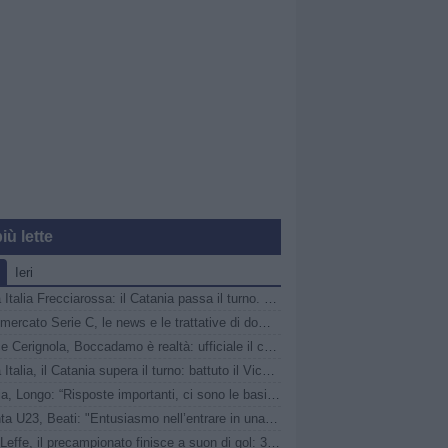
iù lette
Ieri
Coppa Italia Frecciarossa: il Catania passa il turno. Questa sera in campo Union Brescia e Ravenna
Calciomercato Serie C, le news e le trattative di domenica 9 agosto | LIVE
Audace Cerignola, Boccadamo è realtà: ufficiale il colpo dalla Virtus Entella
Coppa Italia, il Catania supera il turno: battuto il Vicenza ai rigori, ora c’è il Parma
Catania, Longo: “Risposte importanti, ci sono le basi per costruire un’ottima squadra”
Atalanta U23, Beati: "Entusiasmo nell’entrare in una famiglia così importante. Ora testa al Cittadella"
AlbinoLeffe, il precampionato finisce a suon di gol: 3-0 allo Scarzorosciate