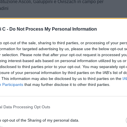
tituzione Ascoli, Galuppini e Oviszach in campo per
adini
ra la sua area e mette in fallo laterale
i C -
Do Not Process My Personal Information
lo per il Brescia, nulla di fatto. Riparte l'impostazione
oni di casa
to opt-out of the sale, sharing to third parties, or processing of your per
formation for targeted advertising by us, please use the below opt-out s
coloso in avanti, l'arbitro fischia fuorigioco
r selection. Please note that after your opt-out request is processed y
 a giro di Silipo dalla destra, di poco alta sopra la
eing interest-based ads based on personal information utilized by us or
disclosed to third parties prior to your opt-out. You may separately opt-
cia alle corde
losure of your personal information by third parties on the IAB’s list of
a duro su D'Uffizi, punizione Ascoli e richiamo verbale
. This information may also be disclosed by us to third parties on the
IA
Participants
that may further disclose it to other third parties.
tituzione Brescia, entrano Fogliata e Cisco per
Lamesta
l Data Processing Opt Outs
e Ascoli, esce Nicoletti entra Rizzo
o opt-out of the Sharing of my personal data.
rra, ricevuta una testata involontaria di Curado