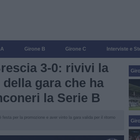
 A
Girone B
Girone C
Interviste e St
escia 3-0: rivivi la
Gir
e della gara che ha
nconeri la Serie B
 festa per la promozione e aver vinto la gara valida per il ritorno
Gir