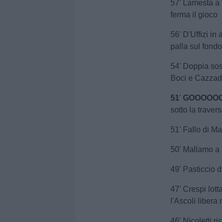
57' Lamesta a t
ferma il gioco
56' D'Uffizi in
palla sul fond
54' Doppia sos
Boci e Cazzad
51
'
GOOOOO
sotto la traver
51' Fallo di M
50' Mallamo a t
49' Pasticcio d
47' Crespi lot
l'Ascoli liber
46' Nicoletti r