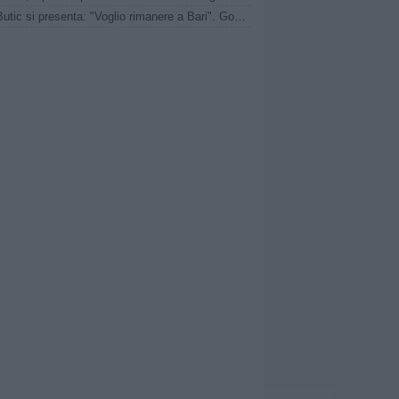
Bari, Butic si presenta: "Voglio rimanere a Bari". Gomez: "Quando chiama una piazza così non bisogna nemmeno pensarci"