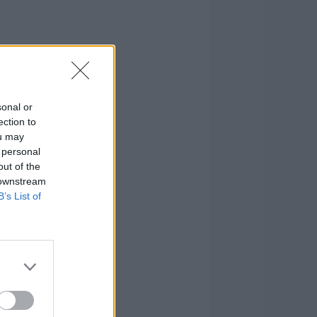
sonal or
ection to
ou may
 personal
out of the
 downstream
B’s List of