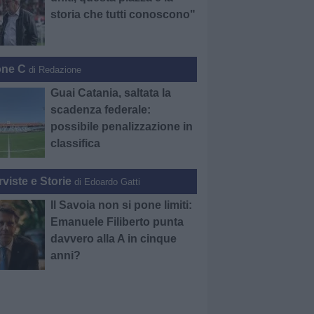
storia che tutti conoscono"
one C
di Redazione
Guai Catania, saltata la
scadenza federale:
possibile penalizzazione in
classifica
rviste e Storie
di Edoardo Gatti
Il Savoia non si pone limiti:
Emanuele Filiberto punta
davvero alla A in cinque
anni?