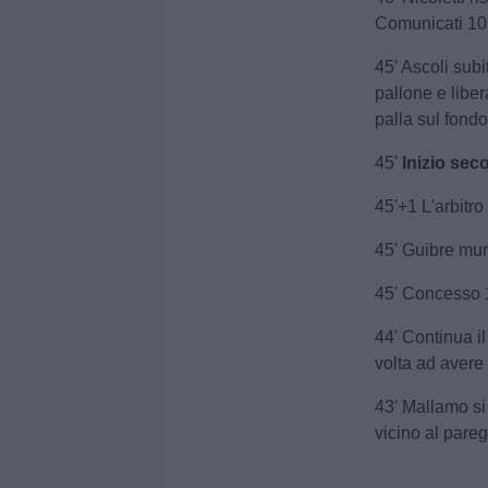
Comunicati 10.
45' Ascoli sub
pallone e liber
palla sul fond
45'
Inizio
sec
45'+1 L'arbitro
45' Guibre murat
45' Concesso 
44' Continua il
volta ad avere
43' Mallamo si 
vicino al pare