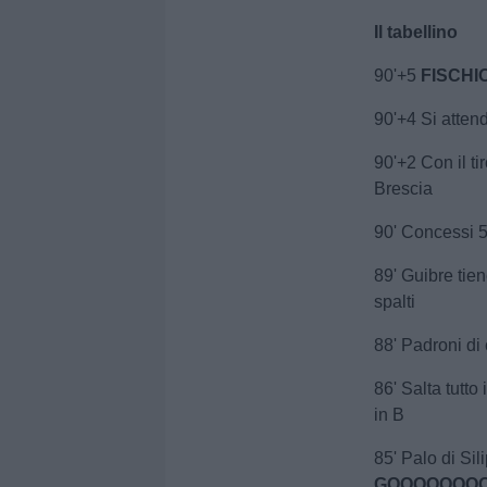
Il tabellino
90'+5
FISCHI
90'+4 Si attend
90'+2 Con il ti
Brescia
90' Concessi 5
89' Guibre tien
spalti
88' Padroni di
86' Salta tutt
in B
85' Palo di Sil
GOOOOOOOO