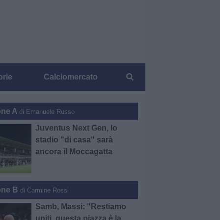
orie
Calciomercato
one A
di Emanuele Russo
Juventus Next Gen, lo
stadio "di casa" sarà
ancora il Moccagatta
one B
di Carmine Rossi
Samb, Massi: "Restiamo
uniti, questa piazza è la