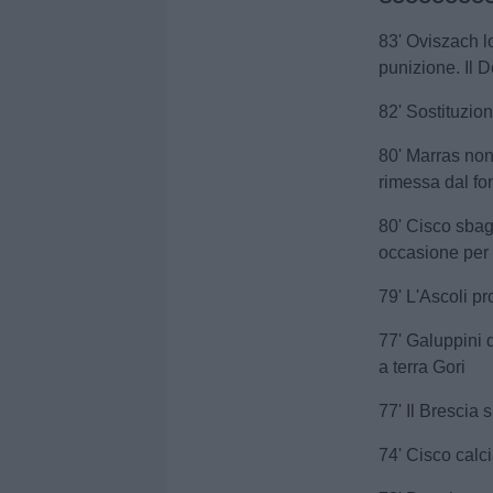
83' Oviszach l
punizione. Il D
82' Sostituzio
80' Marras non 
rimessa dal fo
80' Cisco sbag
occasione per 
79' L'Ascoli pr
77' Galuppini 
a terra Gori
77' Il Brescia 
74' Cisco calc