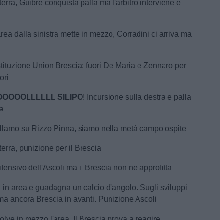
erra, Guibre conquista palla ma l'arbitro interviene e
 area dalla sinistra mette in mezzo, Corradini ci arriva ma
o
tituzione Union Brescia: fuori De Maria e Zennaro per
ori
OOOOOLLLLLL
SILIPO
! Incursione sulla destra e palla
sa
allamo su Rizzo Pinna, siamo nella metà campo ospite
erra, punizione per il Brescia
ifensivo dell'Ascoli ma il Brescia non ne approfitta
ta in area e guadagna un calcio d'angolo. Sugli sviluppi
a ma ancora Brescia in avanti. Punizione Ascoli
isolve in mezzo l'area. Il Brescia prova a reagire.