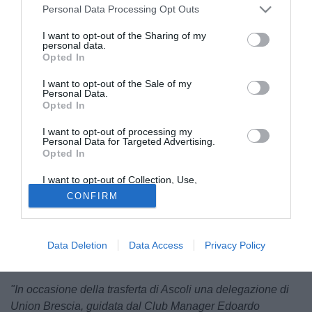
Personal Data Processing Opt Outs
I want to opt-out of the Sharing of my
personal data.
Opted In
I want to opt-out of the Sale of my
Personal Data.
Nella giornata di sabato 6 giugno
l'Union Brescia è
Opted In
partito in direzione Ascoli
per disputare gli ultimi 90
I want to opt-out of processing my
minuti della sua stagione. Finale di ritorno dei playoff di
Personal Data for Targeted Advertising.
Serie C
che potrebbero regalare nuovamente la adetteria
Opted In
alla squadra di Corini, a soltanto un anno dalla rinascita
I want to opt-out of Collection, Use,
del club.
Retention, Sale, and/or Sharing of my
CONFIRM
Personal Data that Is Unrelated with the
Purposes for which it was collected.
Occasione anche per onorare la memoria di una figura
Opted Out
come quella di
Carlo Mazzone
, storico allenatore di
entrambe le squadre e che riposa proprio nel cimitero del
Data Deletion
Data Access
Privacy Policy
comune marchigiano.
"In occasione della trasferta di Ascoli una delegazione di
Union Brescia, guidata dal Club Manager Edoardo