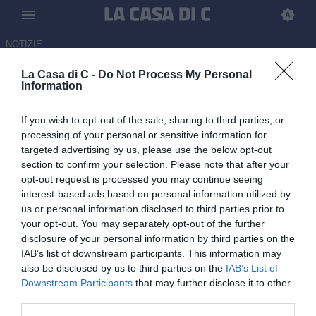
NOTIZIE
La Casa di C -
Do Not Process My Personal
Union Brescia, "La memoria
Information
prima di tutto": la squadra va
If you wish to opt-out of the sale, sharing to third parties, or
visita alla tomba di Mazzone
processing of your personal or sensitive information for
targeted advertising by us, please use the below opt-out
07.06.2026 13:00 di
Marco Gioviale
section to confirm your selection. Please note that after your
opt-out request is processed you may continue seeing
Il vista della finale di ritorno contro l'Ascoli, il club bresciano fa visita
interest-based ads based on personal information utilized by
alla tomba dello storico ex allenatore: la nota della società
us or personal information disclosed to third parties prior to
your opt-out. You may separately opt-out of the further
disclosure of your personal information by third parties on the
IAB’s list of downstream participants. This information may
also be disclosed by us to third parties on the
IAB’s List of
Downstream Participants
that may further disclose it to other
third parties.