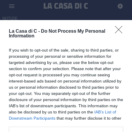
NOTIZIE
La Casa di C -
Do Not Process My Personal
Alcione Milano, le partite
Information
casalinghe del 2026/27 al
If you wish to opt-out of the sale, sharing to third parties, or
"Ferruccio" di Seregno: il
processing of your personal or sensitive information for
comunicato
targeted advertising by us, please use the below opt-out
section to confirm your selection. Please note that after your
21.06.2026 17:30 di
Tommaso Paolantonio
opt-out request is processed you may continue seeing
interest-based ads based on personal information utilized by
us or personal information disclosed to third parties prior to
Ufficiale il passaggio dal "Breda" allo stadio "Ferruccio" di Seregno
your opt-out. You may separately opt-out of the further
per le gare in casa degli Orange della prossima stagione
disclosure of your personal information by third parties on the
IAB’s list of downstream participants. This information may
also be disclosed by us to third parties on the
IAB’s List of
Downstream Participants
that may further disclose it to other
third parties.