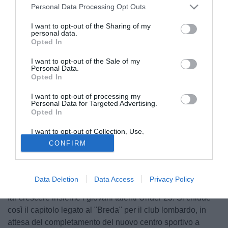
Personal Data Processing Opt Outs
I want to opt-out of the Sharing of my
personal data.
Opted In
I want to opt-out of the Sale of my
Personal Data.
Opted In
© foto di Ufficio Stampa Como Women
I want to opt-out of processing my
Come anticipato nelle scorse settimane (
LEGGI QUI LA
Personal Data for Targeted Advertising.
Opted In
NEWS
), l'
Alcione Milano
cambierà sede delle partite
casalinghe della prossima stagione trasferendosi allo
I want to opt-out of Collection, Use,
stadio
"Ferruccio" di Seregno
e consolidando la
Retention, Sale, and/or Sharing of my
CONFIRM
Personal Data that Is Unrelated with the
collaborazione con il
Seregno FBC
. Nuovo accordo quindi
Purposes for which it was collected.
tra le due società, con il temporaneo impianto di casa
Opted Out
come sviluppo dell'accordo di cooperazione siglato lo
Data Deletion
Data Access
Privacy Policy
scorso maggio, una collaborazione nata con l'obiettivo di
far crescere insieme i giovani talenti Under 23. Si chiude
così il capitolo legato al "Breda" per il club lombardo, in
attesa del completamento del nuovo centro sportivo a