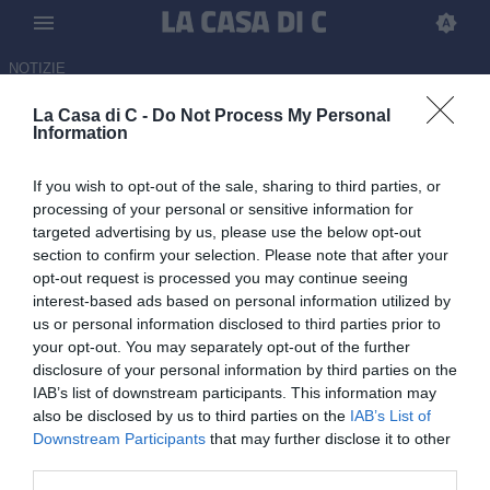
NOTIZIE
La Casa di C -
Do Not Process My Personal
Novara, si riparte: raduno il 6
Information
luglio e ritiro sul Lago
If you wish to opt-out of the sale, sharing to third parties, or
Maggiore
processing of your personal or sensitive information for
targeted advertising by us, please use the below opt-out
26.06.2026 15:30 di
Alessia Albani
section to confirm your selection. Please note that after your
opt-out request is processed you may continue seeing
Novara pronto alla stagione 2026/27: raduno il 6 luglio, visite e
interest-based ads based on personal information utilized by
allenamenti al Piola, poi ritiro sul Lago Maggiore dal 13 al 26 luglio
us or personal information disclosed to third parties prior to
your opt-out. You may separately opt-out of the further
disclosure of your personal information by third parties on the
IAB’s list of downstream participants. This information may
also be disclosed by us to third parties on the
IAB’s List of
Downstream Participants
that may further disclose it to other
third parties.