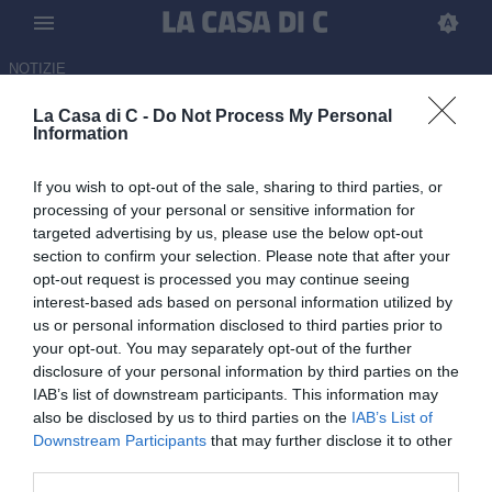
NOTIZIE
La Casa di C -
Do Not Process My Personal
Sudtirol, cosa serve per
Information
rimanere in Serie B? I risultati a
If you wish to opt-out of the sale, sharing to third parties, or
disposizione
processing of your personal or sensitive information for
targeted advertising by us, please use the below opt-out
22.05.2026 14:00 di
Martin Shira
section to confirm your selection. Please note that after your
opt-out request is processed you may continue seeing
Ecco le combinazioni con cui i tirolesi possono rimanere in Serie B.
interest-based ads based on personal information utilized by
us or personal information disclosed to third parties prior to
your opt-out. You may separately opt-out of the further
disclosure of your personal information by third parties on the
IAB’s list of downstream participants. This information may
also be disclosed by us to third parties on the
IAB’s List of
Downstream Participants
that may further disclose it to other
third parties.