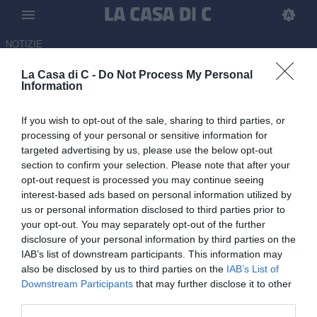
NOTIZIE
La Casa di C -
Do Not Process My Personal
Torres, Greco: "Non abbiamo
Information
fatto ancora nulla, dobbiamo
If you wish to opt-out of the sale, sharing to third parties, or
raggiungere la salvezza sul
processing of your personal or sensitive information for
campo"
targeted advertising by us, please use the below opt-out
section to confirm your selection. Please note that after your
16.05.2026 10:00 di
Gabriel Macis
opt-out request is processed you may continue seeing
interest-based ads based on personal information utilized by
us or personal information disclosed to third parties prior to
Alfonso Greco, allenatore della Torres, ha parlato in conferenza
your opt-out. You may separately opt-out of the further
stampa alla vigilia del ritorno playout contro il Bra
disclosure of your personal information by third parties on the
IAB’s list of downstream participants. This information may
also be disclosed by us to third parties on the
IAB’s List of
Downstream Participants
that may further disclose it to other
third parties.