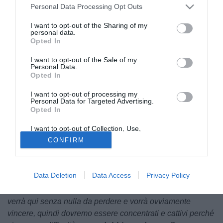
Personal Data Processing Opt Outs
I want to opt-out of the Sharing of my
personal data.
Opted In
I want to opt-out of the Sale of my
Personal Data.
Opted In
© foto di Alessandro Sanna
I want to opt-out of processing my
Alfonso
Greco
, allenatore della
Torres
, sa che la
Personal Data for Targeted Advertising.
Opted In
salvezza non è ancora centrata, ma manca ancora un
piccolo passo. Lo ha ribadito infatti alla vigilia del ritorno
I want to opt-out of Collection, Use,
playout con il
Bra
, nonostante il successo ottenuto nella
Retention, Sale, and/or Sharing of my
CONFIRM
Personal Data that Is Unrelated with the
gara d'andata per 0-1.
Purposes for which it was collected.
Opted Out
Queste le sue parole nella conferenza di vigilia del match
Data Deletion
Data Access
Privacy Policy
di ritorno:
“
Non abbiamo ancora fatto nulla
e l'ho ribadito
ai ragazzi durante tutta la settimana. Troveremo un Bra che
verrà qui senza nulla da perdere e vorrà ovviamente
vincere, quindi dovremo essere concentrati e cattivi perché