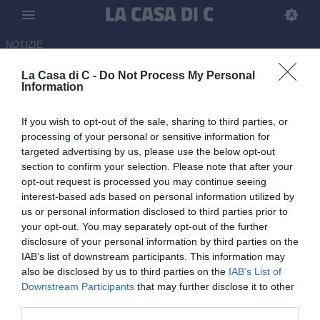
NOTIZIE
La Casa di C -
Do Not Process My Personal
Potenza-Ascoli, Sky o Now?
Information
Dove vederla in diretta tv o
If you wish to opt-out of the sale, sharing to third parties, or
streaming
processing of your personal or sensitive information for
targeted advertising by us, please use the below opt-out
16.05.2026 08:00 di
Mattia Cordì
section to confirm your selection. Please note that after your
opt-out request is processed you may continue seeing
Potenza e Ascoli in campo per la gara di andata della seconda fase
interest-based ads based on personal information utilized by
nazionale playoff di Serie C: tutte le informazioni sul match e dove
us or personal information disclosed to third parties prior to
vederlo
your opt-out. You may separately opt-out of the further
disclosure of your personal information by third parties on the
IAB’s list of downstream participants. This information may
also be disclosed by us to third parties on the
IAB’s List of
Downstream Participants
that may further disclose it to other
third parties.