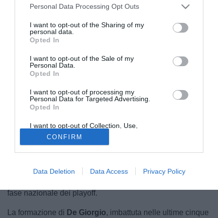
Personal Data Processing Opt Outs
I want to opt-out of the Sharing of my
personal data.
Opted In
I want to opt-out of the Sale of my
Personal Data.
Opted In
Manca sempre meno alla sfida tra
Potenza
e
Ascoli
: il
match, valevole per la
gara di andata della seconda fase
I want to opt-out of processing my
Personal Data for Targeted Advertising.
nazionale playoff di Serie C 2025/2026
, é in programma
Opted In
domani,
lunedì 17 maggio
alle
ore 20.00
presso lo
Stadio
I want to opt-out of Collection, Use,
Comunale Alfredo Viviani
di Potenza.
Retention, Sale, and/or Sharing of my
CONFIRM
Personal Data that Is Unrelated with the
Purposes for which it was collected.
Una gara che si preannuncia molto interessante: i padroni
Opted Out
di casa,
già vincitori della Coppa Italia Serie C in questa
stagione
, vogliono continuare a sognare dopo aver
Data Deletion
Data Access
Privacy Policy
eliminato il
Campobasso
nel doppio confronto della prima
fase nazionale dei playoff.
La formazione di
De Giorgio
, imbattuta nelle ultime cinque