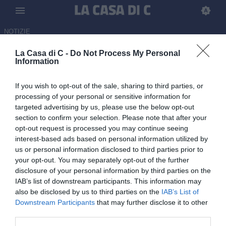
NOTIZIE
La Casa di C -
Do Not Process My Personal
Arezzo, Bucchi:" All'inizio ho
Information
trovato un ambiente
If you wish to opt-out of the sale, sharing to third parties, or
demoralizzato, ma siamo stati
processing of your personal or sensitive information for
bravissimi. Adesso sogno in
targeted advertising by us, please use the below opt-out
section to confirm your selection. Please note that after your
grande"
opt-out request is processed you may continue seeing
interest-based ads based on personal information utilized by
15.05.2026 16:15 di
Luca Jannone
us or personal information disclosed to third parties prior to
your opt-out. You may separately opt-out of the further
Ospite al podcast di Sky calcio Unplugged, l'allenatore dell'Arezzo
disclosure of your personal information by third parties on the
Bucchi è intervenuto ricordando aneddoti e facendo il punto sulla
IAB’s list of downstream participants. This information may
stagione
also be disclosed by us to third parties on the
IAB’s List of
Downstream Participants
that may further disclose it to other
third parties.