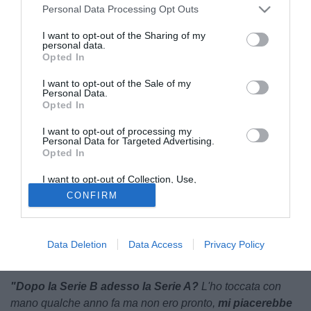
Personal Data Processing Opt Outs
I want to opt-out of the Sharing of my
personal data.
Opted In
I want to opt-out of the Sale of my
Personal Data.
Opted In
I want to opt-out of processing my
Personal Data for Targeted Advertising.
Opted In
Tra aneddoti, racconti sulla stagione e uno sguardo al
futuro,
Christian Bucchi
è stato tra i protagonisti
I want to opt-out of Collection, Use,
Retention, Sale, and/or Sharing of my
dell'ultima puntata del podcast
Sky Calcio Unplugged
, a
CONFIRM
Personal Data that Is Unrelated with the
Purposes for which it was collected.
cui ha partecipato anche Floro Flores.
L'allenatore
Opted Out
dell'Arezzo
ha fatto il punto sulla sua esperienza ad
Arezzo e s quali siano i prossimi obiettivi per il futuro,
Data Deletion
Data Access
Privacy Policy
partendo magari proprio dai sogni.
"Dopo la Serie B adesso la Serie A?
L'ho toccata con
mano qualche anno fa ma non ero pronto,
mi piacerebbe