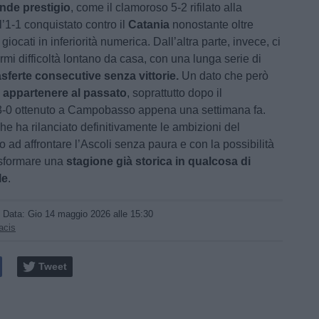
rande prestigio
, come il clamoroso 5-2 rifilato alla
l’1-1 conquistato contro il
Catania
nonostante oltre
giocati in inferiorità numerica. Dall’altra parte, invece, ci
mi difficoltà lontano da casa, con una lunga serie di
asferte consecutive senza vittorie.
Un dato che però
 appartenere al passato
, soprattutto dopo il
3-0 ottenuto a Campobasso appena una settimana fa.
e ha rilanciato definitivamente le ambizioni del
 ad affrontare l’Ascoli senza paura e con la possibilità
asformare una
stagione già storica in qualcosa di
le
.
/ Data:
Gio 14 maggio 2026 alle 15:30
acis
Tweet