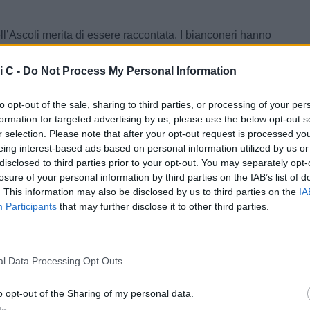
ll’Ascoli merita di essere raccontata. I bianconeri hanno
e B al
secondo posto con 77 punti
, soltanto tre in
zzo
di
Bucchi
, capace di conquistare la
promozione
i C -
Do Not Process My Personal Information
stacco minimo, soprattutto
considerando la clamorosa
ita dalla squadra di
Tomei
nella seconda metà del
to opt-out of the sale, sharing to third parties, or processing of your per
 girone di ritorno l’Ascoli ha infatti
recuperato dodici
formation for targeted advertising by us, please use the below opt-out s
r selection. Please note that after your opt-out request is processed y
i grazie a una serie impressionante di risultati:
eing interest-based ads based on personal information utilized by us or
re consecutive senza sconfitte, tredici vittorie e un
disclosed to third parties prior to your opt-out. You may separately opt-
, con addirittura dieci successi consecutivi
. Una
losure of your personal information by third parties on the IAB’s list of
ionante che aveva riaperto completamente il
. This information may also be disclosed by us to third parties on the
IA
o il calo accusato tra novembre e dicembre.
Participants
that may further disclose it to other third parties.
orso dei marchigiani era iniziato già in maniera
ero gol subiti nelle prime sette giornate e record
l Data Processing Opt Outs
e squadre professionistiche dei cinque principali
uropei
come ultima formazione a incassare una rete. I
o opt-out of the Sharing of my personal data.
tano una macchina quasi perfetta:
63 gol segnati e