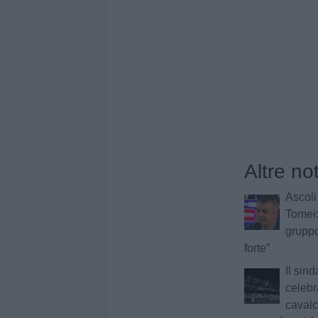
Altre not
Ascoli 
Tomei:
gruppo
forte”
Il sin
celebr
cavalca