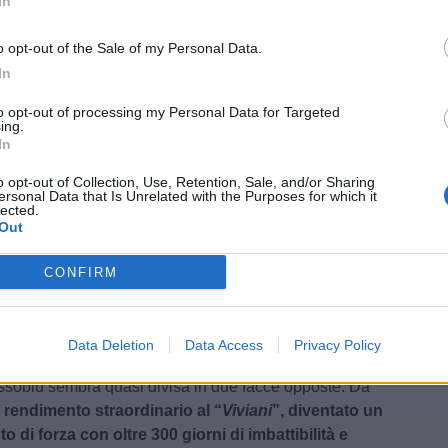
In
or attacco del girone, e appena 23 subiti, miglior
o della Serie C ma dell’intero calcio italiano
,
o opt-out of the Sale of my Personal Data.
nche Serie A e Serie B. Il 4-2-3-1 di Tomei ha
In
finitivamente talenti come
D’Uffizi, capocannoniere del
3 reti
, e
Gori
, autore di 12 gol. Adesso però arriva il
to opt-out of processing my Personal Data for Targeted
licato: trasformare una grande stagione in una
ing.
In
o opt-out of Collection, Use, Retention, Sale, and/or Sharing
mpresa storica e sogno senza limiti
ersonal Data that Is Unrelated with the Purposes for which it
lected.
ò, non ha alcuna intenzione di recitare il ruolo della
Out
ata. La squadra di De Giorgio ha costruito una stagione
CONFIRM
tere, entusiasmo e risultati che resteranno nella memoria
nquista della Coppa Italia Serie C rappresenta il
to di un gruppo capace di superare i propri limiti e
Data Deletion
Data Access
Privacy Policy
 contro chiunque
.
ssoblù sembra quasi divisa in due facce opposte. Da
l
rendimento straordinario al “
Viviani
”, diventato un
o di forza con oltre 300 giorni di imbattibilità e