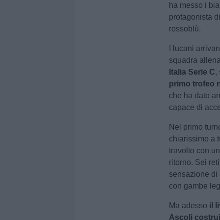
ha messo i bia
protagonista di
rossoblù.
I lucani arriva
squadra allen
Italia Serie C
,
primo trofeo n
che ha dato an
capace di acce
Nel primo turn
chiarissimo a t
travolto con un
ritorno. Sei re
sensazione di 
con gambe legg
Ma adesso
il 
Ascoli costrui