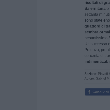
risultati di g
Salernitana
o 
settanta minuti 
sono state enor
quattordici tr
sembra ormai
pesantissimo 
Un successo ch
Potenza, pronto
concreta di tr
indimenticabi
Sezione:
Playoff
Autore: Gabriel M
Condividi