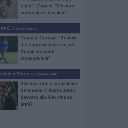
occhi". Gaucci: "Un vero
conoscitore di calcio"
one C
di Salvo Geraci
Catania, Corbari: "Il calcio
di Longo mi valorizza, ad
Ascoli momenti
indescrivibili"
rviste e Storie
di Edoardo Gatti
Il Savoia non si pone limiti:
Emanuele Filiberto punta
davvero alla A in cinque
anni?