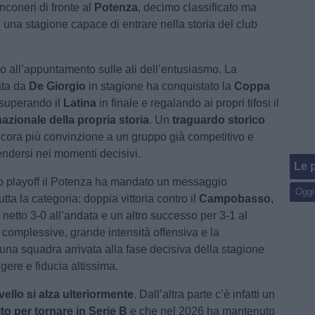
nconeri di fronte al
Potenza
, decimo classificato ma
 una stagione capace di entrare nella storia del club
no all’appuntamento sulle ali dell’entusiasmo. La
ata da
De Giorgio
in stagione ha conquistato la
Coppa
 superando il
Latina
in finale e regalando ai propri tifosi il
azionale della propria storia
. Un
traguardo storico
cora più convinzione a un gruppo già competitivo e
ndersi nei momenti decisivi.
Le p
o playoff il Potenza ha mandato un messaggio
Oggi
utta la categoria: doppia vittoria contro il
Campobasso
,
 netto 3-0 all’andata e un altro successo per 3-1 al
ti complessive, grande intensità offensiva e la
una squadra arrivata alla fase decisiva della stagione
ere e fiducia altissima.
livello si alza ulteriormente
. Dall’altra parte c’è infatti un
to per tornare in Serie B
e che nel 2026 ha mantenuto