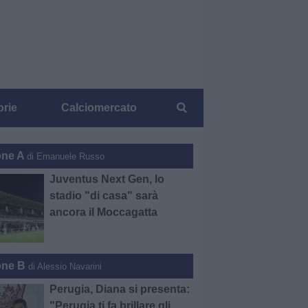
orie
Calciomercato
one A
di Emanuele Russo
Juventus Next Gen, lo
stadio "di casa" sarà
ancora il Moccagatta
one B
di Alessio Navarini
Perugia, Diana si presenta:
"Perugia ti fa brillare gli