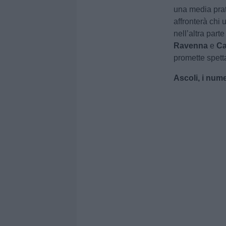
una media prat
affronterà chi 
nell’altra parte
Ravenna
e
Ca
promette spetta
Ascoli, i nume