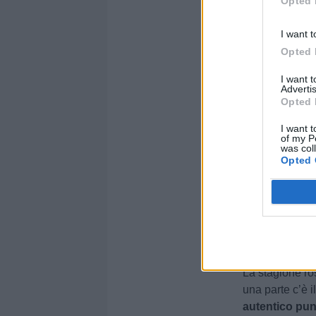
Opted 
secondo migli
difesa non sol
I want t
considerando a
Opted 
valorizzato de
girone B con 1
I want 
momento più de
Advertis
Opted 
promozione.
I want t
Potenza tra i
of my P
was col
Il Potenza, per
Opted 
vittima design
piena di carat
del club.
La co
simbolo perfet
di giocarsela
La stagione ro
una parte c’è i
autentico punt