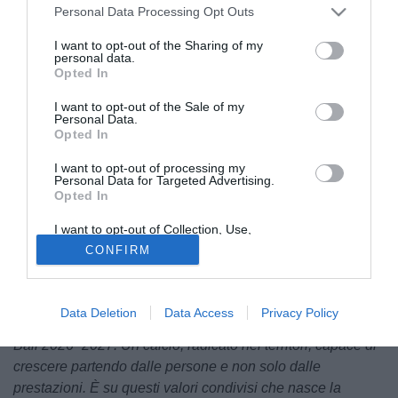
Personal Data Processing Opt Outs
I want to opt-out of the Sharing of my
personal data.
Opted In
I want to opt-out of the Sale of my
Personal Data.
Opted In
I want to opt-out of processing my
La Serie C si rifà il look in vista della prossima stagione.
Personal Data for Targeted Advertising.
Opted In
presentato il nuovo pallone ufficiale per la stagione
2026/27, in collaborazione con Decathlon. Ecco il
I want to opt-out of Collection, Use,
comunicato per la presentazione del nuovo pallone da
Retention, Sale, and/or Sharing of my
CONFIRM
Personal Data that Is Unrelated with the
parte della Lega Pro:
Purposes for which it was collected.
Opted Out
"Energia, territorialità e performance: ecco il nuovo pallone
Data Deletion
Data Access
Privacy Policy
ufficiale della Serie C. Decathlon presenta l’Official Match
Ball 2026–2027. Un calcio, radicato nei territori, capace di
crescere partendo dalle persone e non solo dalle
prestazioni. È su questi valori condivisi che nasce la