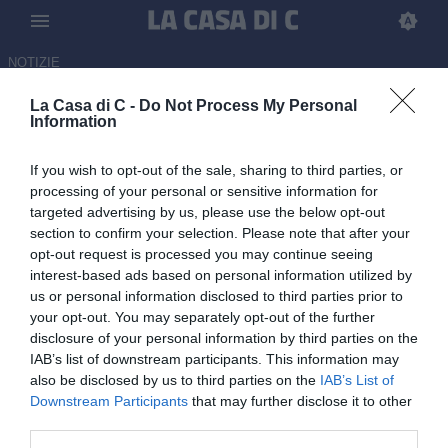
NOTIZIE
La Casa di C -
Do Not Process My Personal
Serie C, svelato il nuovo
Information
pallone in collaborazione con
If you wish to opt-out of the sale, sharing to third parties, or
Decathlon per la stagione
processing of your personal or sensitive information for
2026/27
targeted advertising by us, please use the below opt-out
section to confirm your selection. Please note that after your
14.05.2026 12:36 di
Luca Jannone
opt-out request is processed you may continue seeing
interest-based ads based on personal information utilized by
us or personal information disclosed to third parties prior to
Nuovo anno, nuova texture. La Serie C in collaborazione con
your opt-out. You may separately opt-out of the further
Decathlon ha presentato il nuovo pallone ufficiale per la prossima
disclosure of your personal information by third parties on the
stagione
IAB’s list of downstream participants. This information may
also be disclosed by us to third parties on the
IAB’s List of
Downstream Participants
that may further disclose it to other
third parties.