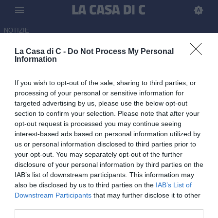
NOTIZIE
La Casa di C -
Do Not Process My Personal
Ternana, i giocatori firmano la
Information
rinuncia agli emolumenti. Il 22
If you wish to opt-out of the sale, sharing to third parties, or
maggio prevista la nuova asta
processing of your personal or sensitive information for
per il club
targeted advertising by us, please use the below opt-out
section to confirm your selection. Please note that after your
ULTIM'ORA
opt-out request is processed you may continue seeing
interest-based ads based on personal information utilized by
14.05.2026 12:11 di Redazione
us or personal information disclosed to third parties prior to
your opt-out. You may separately opt-out of the further
Ternana, giocatori firmano la rinuncia agli emolumenti davanti ai
disclosure of your personal information by third parties on the
curatori: il club riduce il debito in vista della seconda asta del ramo
IAB’s list of downstream participants. This information may
sportivo
also be disclosed by us to third parties on the
IAB’s List of
Downstream Participants
that may further disclose it to other
third parties.