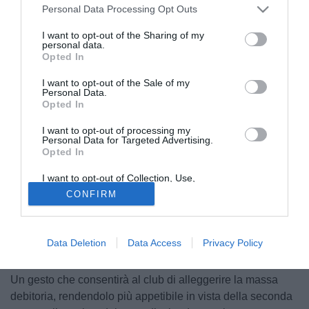
Personal Data Processing Opt Outs
I want to opt-out of the Sharing of my
personal data.
Opted In
I want to opt-out of the Sale of my
Personal Data.
Opted In
I want to opt-out of processing my
Personal Data for Targeted Advertising.
Opted In
La situazione in casa Ternana si fa sempre più delicata
.
In questi minuti, come riportato dai colleghi di
I want to opt-out of Collection, Use,
TernanaNews, i giocatori si trovano alla presenza dei
Retention, Sale, and/or Sharing of my
CONFIRM
Personal Data that Is Unrelated with the
curatori fallimentari della Ternana Calcio.
Il motivo è
Purposes for which it was collected.
Opted Out
chiaro: stanno firmando le rinunce agli emolumenti
come pattuito. Le firme vengono apposte tra lo studio
Data Deletion
Data Access
Privacy Policy
del curatore e la sede.
Un gesto che consentirà al club di alleggerire la massa
debitoria, rendendolo più appetibile in vista della seconda